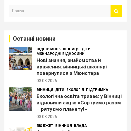
П
о
ш
у
к
Останні новини
ВІДПОЧИНОК
ВІННИЦЯ
ДІТИ
МІЖНАРОДНІ ВІДНОСИНИ
Нові знання, знайомства й
враження: вінницькі школярі
повернулися з Мюнстера
03.08.2026
ВІННИЦЯ
ДІТИ
ЕКОЛОГІЯ
ПІДТРИМКА
Екологічна освіта триває: у Вінниці
відновили акцію «Сортуємо разом
– рятуємо планету!»
03.08.2026
БЮДЖЕТ
ВІННИЦЯ
ВЛАДА