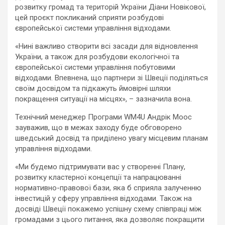
розвитку громад та територій України Діани Новікової,
цей проєкт покликаний сприяти розбудові
європейської системи управління відходами.
«Нині важливо створити всі засади для відновлення
України, а також для розбудови екологічної та
європейської системи управління побутовими
відходами. Впевнена, що партнери зі Швеції поділяться
своїм досвідом та підкажуть ймовірні шляхи
покращення ситуації на місцях», – зазначила вона.
Технічний менеджер Програми WM4U Андрік Моос
зауважив, що в межах заходу буде обговорено
шведський досвід та приділено увагу місцевим планам
управління відходами.
«Ми будемо підтримувати вас у створенні Плану,
розвитку кластерної концепції та напрацюванні
нормативно-правової бази, яка б сприяла залученню
інвестицій у сферу управління відходами. Також на
досвіді Швеції покажемо успішну схему співпраці між
громадами з цього питання, яка дозволяє покращити