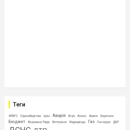
Теги
Аварія
WWFC
Єдиноборства
Іран
Агро
Анонс
Армія
Барлінек
Бюджет
Газ
Верховна Рада
Ветерани
Водохреща
Гончарук
ДБР