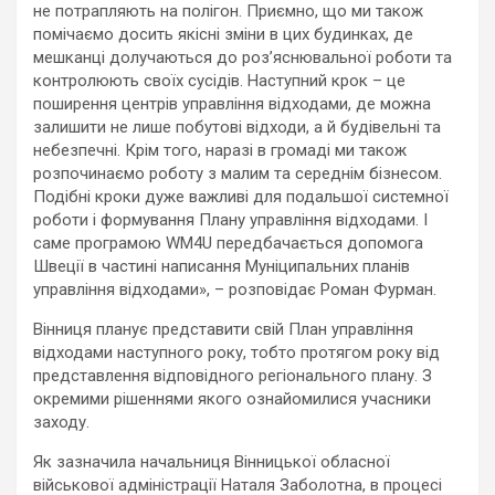
не потрапляють на полігон. Приємно, що ми також
помічаємо досить якісні зміни в цих будинках, де
мешканці долучаються до роз’яснювальної роботи та
контролюють своїх сусідів. Наступний крок – це
поширення центрів управління відходами, де можна
залишити не лише побутові відходи, а й будівельні та
небезпечні. Крім того, наразі в громаді ми також
розпочинаємо роботу з малим та середнім бізнесом.
Подібні кроки дуже важливі для подальшої системної
роботи і формування Плану управління відходами. І
саме програмою WM4U передбачається допомога
Швеції в частині написання Муніципальних планів
управління відходами», – розповідає Роман Фурман.
Вінниця планує представити свій План управління
відходами наступного року, тобто протягом року від
представлення відповідного регіонального плану. З
окремими рішеннями якого ознайомилися учасники
заходу.
Як зазначила начальниця Вінницької обласної
військової адміністрації Наталя Заболотна, в процесі