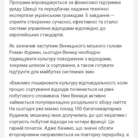
Програма впроваджується за фінансової підтримки
уряду Швеції та передбачає надання технічної
експертизи українським громадам. Її завдання —
сприяти створенню сучасної, ефективної та сталої
системи управління відходами відповідно до
європейських стандартів.
Як зазначив заступник Вінницького міського голови
Роман Фурман, сьогодні Вінниці необхідно
підвищувати культуру поводження з відходами,
зокрема шляхом їх сортування, а також готувати
підґрунтя для майбутніх системних змін.
«Важливо поширювати культуру відповідальності, коли
процес сортування відходів починається на рівні
побутового споживача. Нині Вінниця активно
займається популяризацією роздільного збору сміття.
На сьогодні уже маємо понад 100 багатоквартирних
будинків, мешканці яких долучились до цієї ініціативи і
сортують побутові відходи на чотири фракції. Це
гарний початок. Адже бачимо, що значні обсяги
вторсировини направляються на повторну переробку, а