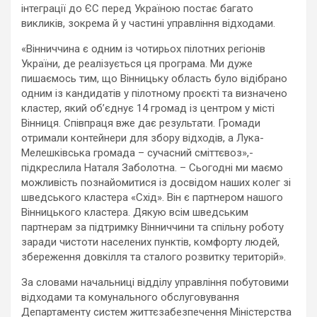
інтеграції до ЄС перед Україною постає багато
викликів, зокрема й у частині управління відходами.
«Вінниччина є одним із чотирьох пілотних регіонів
України, де реалізується ця програма. Ми дуже
пишаємось тим, що Вінницьку область було відібрано
одним із кандидатів у пілотному проєкті та визначено
кластер, який об’єднує 14 громад із центром у місті
Вінниця. Співпраця вже дає результати. Громади
отримали контейнери для збору відходів, а Лука-
Мелешківська громада – сучасний сміттєвоз»,-
підкреслила Наталя Заболотна. – Сьогодні ми маємо
можливість познайомитися із досвідом наших колег зі
шведського кластера «Схід». Він є партнером нашого
Вінницького кластера. Дякую всім шведським
партнерам за підтримку Вінниччини та спільну роботу
заради чистоти населених пунктів, комфорту людей,
збереження довкілля та сталого розвитку територій».
За словами начальниці відділу управління побутовими
відходами та комунального обслуговування
Департаменту систем життєзабезпечення Міністерства