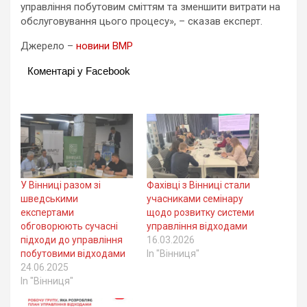
управління побутовим сміттям та зменшити витрати на
обслуговування цього процесу», – сказав експерт.
Джерело –
новини ВМР
Коментарі у Facebook
У Вінниці разом зі
Фахівці з Вінниці стали
шведськими
учасниками семінару
експертами
щодо розвитку системи
обговорюють сучасні
управління відходами
підходи до управління
16.03.2026
побутовими відходами
In "Вінниця"
24.06.2025
In "Вінниця"