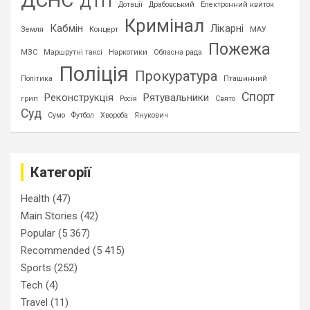
ДСНС
ДТП
Дотації
Драбовський
Електронний квиток
Кримінал
Кабмін
Лікарні
Земля
Концерт
МАУ
Пожежа
МЗС
Маршрутні таксі
Наркотики
Обласна рада
Поліція
Прокуратура
Політика
Пташинний
Спорт
Реконструкція
Рятувальники
грип
Росія
Свято
Суд
Сумо
Футбол
Хвороба
Янукович
Категорії
Health
(47)
Main Stories
(42)
Popular
(5 367)
Recommended
(5 415)
Sports
(252)
Tech
(4)
Travel
(11)