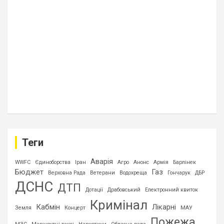
Теги
Аварія
WWFC
Єдиноборства
Іран
Агро
Анонс
Армія
Барлінек
Бюджет
Газ
Верховна Рада
Ветерани
Водохреща
Гончарук
ДБР
ДСНС
ДТП
Дотації
Драбовський
Електронний квиток
Кримінал
Кабмін
Лікарні
Земля
Концерт
МАУ
Пожежа