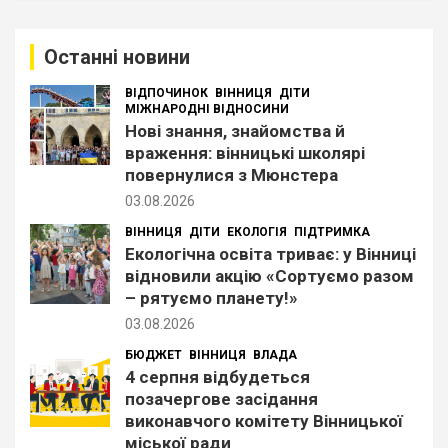
у
к
Останні новини
ВІДПОЧИНОК
ВІННИЦЯ
ДІТИ
МІЖНАРОДНІ ВІДНОСИНИ
Нові знання, знайомства й
враження: вінницькі школярі
повернулися з Мюнстера
03.08.2026
ВІННИЦЯ
ДІТИ
ЕКОЛОГІЯ
ПІДТРИМКА
Екологічна освіта триває: у Вінниці
відновили акцію «Сортуємо разом
– рятуємо планету!»
03.08.2026
БЮДЖЕТ
ВІННИЦЯ
ВЛАДА
4 серпня відбудеться
позачергове засідання
виконавчого комітету Вінницької
міської ради