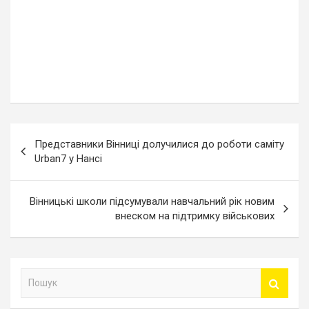
Навігація
Представники Вінниці долучилися до роботи саміту
записів
Urban7 у Нансі
Вінницькі школи підсумували навчальний рік новим
внеском на підтримку військових
П
о
ш