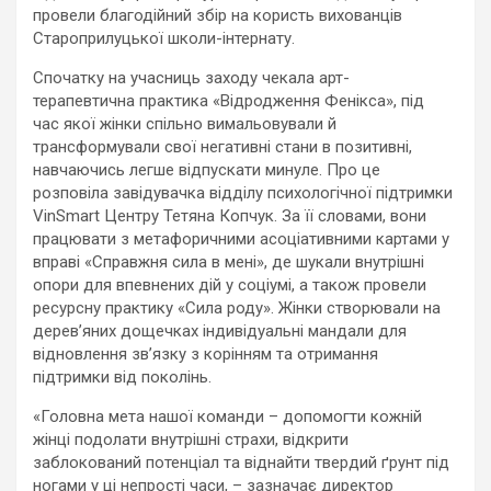
провели благодійний збір на користь вихованців
Староприлуцької школи-інтернату.
Спочатку на учасниць заходу чекала арт-
терапевтична практика «Відродження Фенікса», під
час якої жінки спільно вимальовували й
трансформували свої негативні стани в позитивні,
навчаючись легше відпускати минуле. Про це
розповіла завідувачка відділу психологічної підтримки
VinSmart Центру Тетяна Копчук. За її словами, вони
працювати з метафоричними асоціативними картами у
вправі «Справжня сила в мені», де шукали внутрішні
опори для впевнених дій у соціумі, а також провели
ресурсну практику «Сила роду». Жінки створювали на
дерев’яних дощечках індивідуальні мандали для
відновлення зв’язку з корінням та отримання
підтримки від поколінь.
«Головна мета нашої команди – допомогти кожній
жінці подолати внутрішні страхи, відкрити
заблокований потенціал та віднайти твердий ґрунт під
ногами у ці непрості часи, – зазначає директор