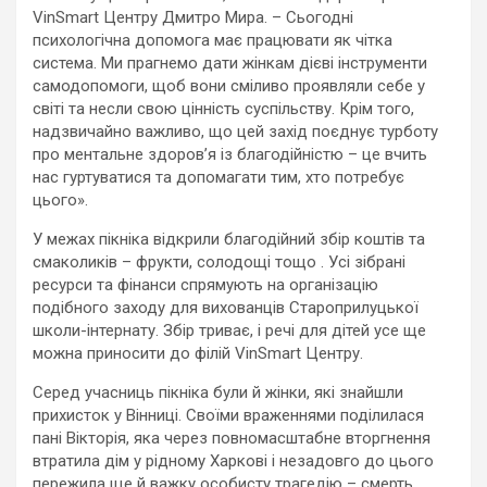
VinSmart Центру Дмитро Мира. – Сьогодні
психологічна допомога має працювати як чітка
система. Ми прагнемо дати жінкам дієві інструменти
самодопомоги, щоб вони сміливо проявляли себе у
світі та несли свою цінність суспільству. Крім того,
надзвичайно важливо, що цей захід поєднує турботу
про ментальне здоров’я із благодійністю – це вчить
нас гуртуватися та допомагати тим, хто потребує
цього».
У межах пікніка відкрили благодійний збір коштів та
смаколиків – фрукти, солодощі тощо . Усі зібрані
ресурси та фінанси спрямують на організацію
подібного заходу для вихованців Староприлуцької
школи-інтернату. Збір триває, і речі для дітей усе ще
можна приносити до філій VinSmart Центру.
Серед учасниць пікніка були й жінки, які знайшли
прихисток у Вінниці. Своїми враженнями поділилася
пані Вікторія, яка через повномасштабне вторгнення
втратила дім у рідному Харкові і незадовго до цього
пережила ще й важку особисту трагедію – смерть