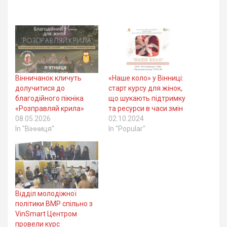
Вінничанок кличуть
«Наше коло» у Вінниці:
долучитися до
старт курсу для жінок,
благодійного пікніка
що шукають підтримку
«Розправляй крила»
та ресурси в часи змін
08.05.2026
02.10.2024
In "Вінниця"
In "Popular"
Відділ молодіжної
політики ВМР спільно з
VinSmart Центром
провели курс