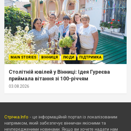
MAIN STORIES
ВІННИЦЯ
ЛЮДИ
ПІДТРИМКА
Столітній ювілей у Вінниці: Ідея Гуреєва
приймала вітання зі 100-річчям
03.08.2026
Стрічка.Info
- це інформаційній портал із локалізованим
напрямком, який забезпечує вінничан якісними та
неупередженими новинами. Якщо ви хочете надати нам