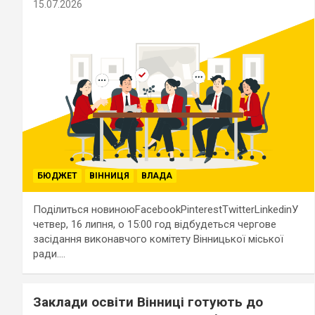
15.07.2026
БЮДЖЕТ
ВІННИЦЯ
ВЛАДА
Поділиться новиноюFacebookPinterestTwitterLinkedinУ
четвер, 16 липня, о 15:00 год відбудеться чергове
засідання виконавчого комітету Вінницької міської
ради.…
Заклади освіти Вінниці готують до