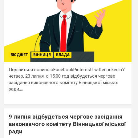
БЮДЖЕТ
ВІННИЦЯ
ВЛАДА
Поділиться новиноюFacebookPinterestTwitterLinkedinУ
четвер, 23 липня, о 15:00 год відбудеться чергове
засідання виконавчого комітету Вінницької міської
ради.…
9 липня відбудеться чергове засідання
виконавчого комітету Вінницької міської
ради