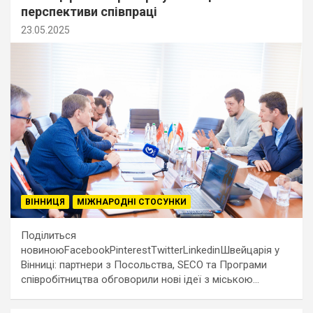
перспективи співпраці
23.05.2025
ВІННИЦЯ
МІЖНАРОДНІ СТОСУНКИ
Поділиться
новиноюFacebookPinterestTwitterLinkedinШвейцарія у
Вінниці: партнери з Посольства, SECO та Програми
співробітництва обговорили нові ідеї з міською…