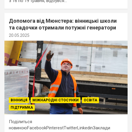
з 16 по 19 травня, відбувся…
Допомога від Мюнстера: вінницькі школи
та садочки отримали потужні генератори
20.05.2025
ВІННИЦЯ
МІЖНАРОДНІ СТОСУНКИ
ОСВІТА
ПІДТРИМКА
Поділиться
новиноюFacebookPinterestTwitterLinkedinЗаклади