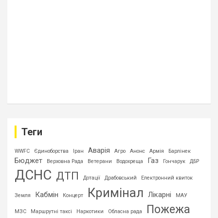
Теги
Аварія
WWFC
Єдиноборства
Іран
Агро
Анонс
Армія
Барлінек
Бюджет
Газ
Верховна Рада
Ветерани
Водохреща
Гончарук
ДБР
ДСНС
ДТП
Дотації
Драбовський
Електронний квиток
Кримінал
Кабмін
Лікарні
Земля
Концерт
МАУ
Пожежа
МЗС
Маршрутні таксі
Наркотики
Обласна рада