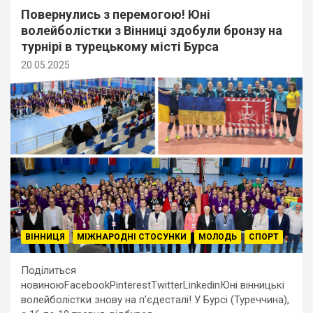
Повернулись з перемогою! Юні
волейболістки з Вінниці здобули бронзу на
турнірі в турецькому місті Бурса
20.05.2025
ВІННИЦЯ
МІЖНАРОДНІ СТОСУНКИ
МОЛОДЬ
СПОРТ
Поділиться
новиноюFacebookPinterestTwitterLinkedinЮні вінницькі
волейболістки знову на п’єдесталі! У Бурсі (Туреччина),