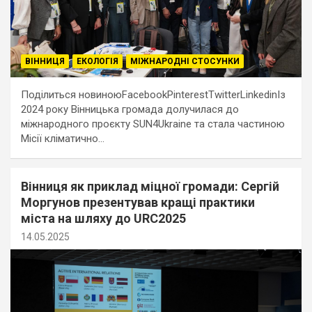
ВІННИЦЯ
ЕКОЛОГІЯ
МІЖНАРОДНІ СТОСУНКИ
Поділиться новиноюFacebookPinterestTwitterLinkedinІз
2024 року Вінницька громада долучилася до
міжнародного проєкту SUN4Ukraine та стала частиною
Місії кліматично…
Вінниця як приклад міцної громади: Сергій
Моргунов презентував кращі практики
міста на шляху до URC2025
14.05.2025