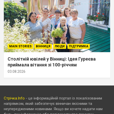
MAIN STORIES
ВІННИЦЯ
ЛЮДИ
ПІДТРИМКА
Столітній ювілей у Вінниці: Ідея Гуреєва
приймала вітання зі 100-річчям
03.08.2026
Стрічка.Info
- це інформаційній портал із локалізованим
напрямком, який забезпечує вінничан якісними та
неупередженими новинами. Якщо ви хочете надати нам