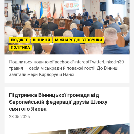
БЮДЖЕТ
ВІННИЦЯ
МІЖНАРОДНІ СТОСУНКИ
ПОЛІТИКА
Поділиться новиноюFacebookPinterestTwitterLinkedin30
травня — сесія міськради й поважні гості! До Вінниці
завітали мери Карлсруе й Нансі…
Підтримка Вінницької громади від
Європейській федерації друзів Шляху
святого Якова
28.05.2025