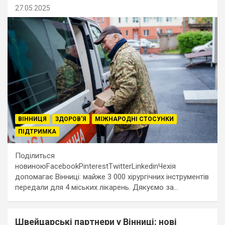
27.05.2025
ВІННИЦЯ
ЗДОРОВ'Я
МІЖНАРОДНІ СТОСУНКИ
ПІДТРИМКА
Поділиться
новиноюFacebookPinterestTwitterLinkedinЧехія
допомагає Вінниці: майже 3 000 хірургічних інструментів
передали для 4 міських лікарень. Дякуємо за…
Швейцарські партнери у Вінниці: нові