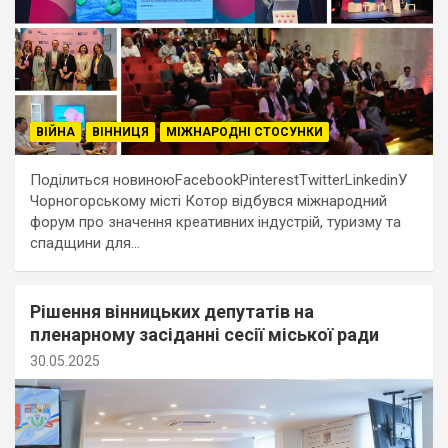
ВІЙНА
ВІННИЦЯ
МІЖНАРОДНІ СТОСУНКИ
Поділиться новиноюFacebookPinterestTwitterLinkedinУ
Чорногорському місті Котор відбувся міжнародний
форум про значення креативних індустрій, туризму та
спадщини для…
Рішення вінницьких депутатів на
пленарному засіданні сесії міської ради
30.05.2025