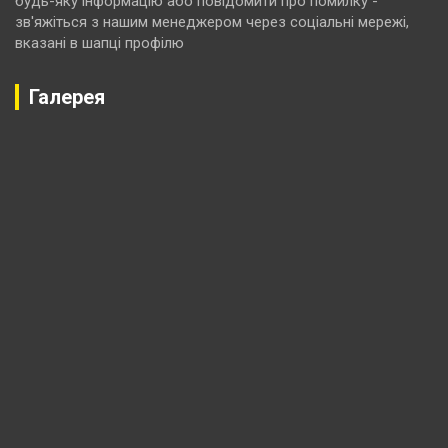
будь-яку інформацію або повідомити про помилку -
зв'яжіться з нашим менеджером через соціальні мережі,
вказані в шапці профілю
Галерея