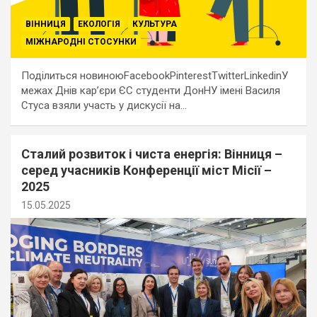
ВІННИЦЯ
ЕКОЛОГІЯ
КУЛЬТУРА
МІЖНАРОДНІ СТОСУНКИ
Поділиться новиноюFacebookPinterestTwitterLinkedinУ
межах Днів кар’єри ЄС студенти ДонНУ імені Василя
Стуса взяли участь у дискусії на…
Сталий розвиток і чиста енергія: Вінниця –
серед учасників Конференції міст Місії –
2025
15.05.2025