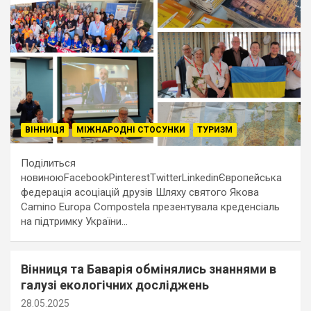
ВІННИЦЯ
МІЖНАРОДНІ СТОСУНКИ
ТУРИЗМ
Поділиться
новиноюFacebookPinterestTwitterLinkedinЄвропейська
федерація асоціацій друзів Шляху святого Якова
Camino Europa Compostela презентувала креденсіаль
на підтримку України…
Вінниця та Баварія обмінялись знаннями в
галузі екологічних досліджень
28.05.2025