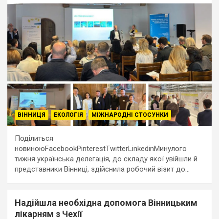
ВІННИЦЯ
ЕКОЛОГІЯ
МІЖНАРОДНІ СТОСУНКИ
Поділиться
новиноюFacebookPinterestTwitterLinkedinМинулого
тижня українська делегація, до складу якої увійшли й
представники Вінниці, здійснила робочий візит до…
Надійшла необхідна допомога Вінницьким
лікарням з Чехії