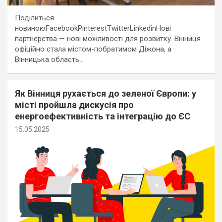
Поділиться
новиноюFacebookPinterestTwitterLinkedinНові
партнерства — нові можливості для розвитку. Вінниця
офіційно стала містом-побратимом Діжона, а
Вінницька область…
Як Вінниця рухається до зеленої Європи: у
місті пройшла дискусія про
енергоефективність та інтеграцію до ЄС
15.05.2025