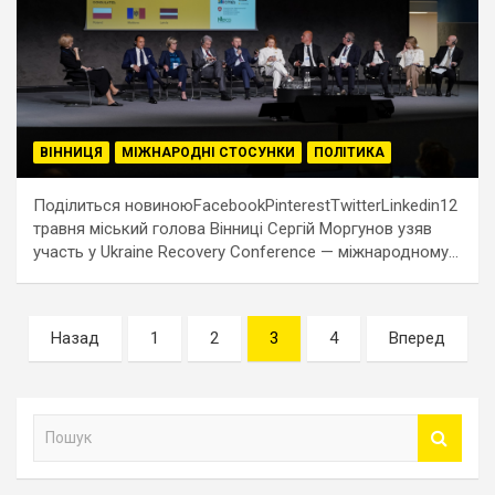
ВІННИЦЯ
МІЖНАРОДНІ СТОСУНКИ
ПОЛІТИКА
Поділиться новиноюFacebookPinterestTwitterLinkedin12
травня міський голова Вінниці Сергій Моргунов узяв
участь у Ukraine Recovery Conference — міжнародному…
Навігація
Назад
1
2
3
4
Вперед
записів
П
о
ш
у