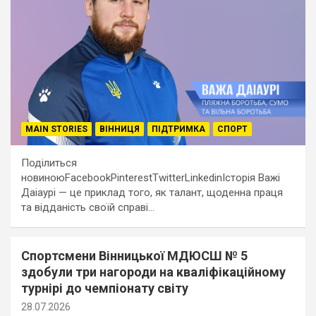
MAIN STORIES
ВІННИЦЯ
ПІДТРИМКА
СПОРТ
Поділиться
новиноюFacebookPinterestTwitterLinkedinІсторія Важі
Даіаурі — це приклад того, як талант, щоденна праця
та відданість своїй справі…
Спортсмени Вінницької МДЮСШ № 5
здобули три нагороди на кваліфікаційному
турнірі до чемпіонату світу
28.07.2026