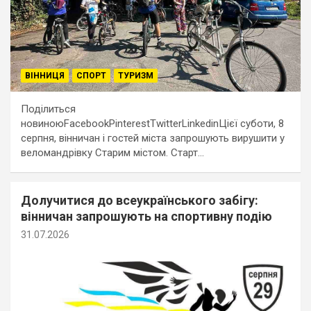
ВІННИЦЯ
СПОРТ
ТУРИЗМ
Поділиться
новиноюFacebookPinterestTwitterLinkedinЦієї суботи, 8
серпня, вінничан і гостей міста запрошують вирушити у
веломандрівку Старим містом. Старт…
Долучитися до всеукраїнського забігу:
вінничан запрошують на спортивну подію
31.07.2026