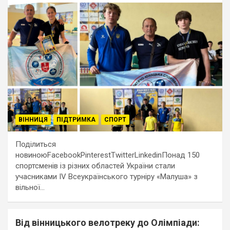
ВІННИЦЯ
ПІДТРИМКА
СПОРТ
Поділиться
новиноюFacebookPinterestTwitterLinkedinПонад 150
спортсменів із різних областей України стали
учасниками IV Всеукраїнського турніру «Малуша» з
вільної…
Від вінницького велотреку до Олімпіади: