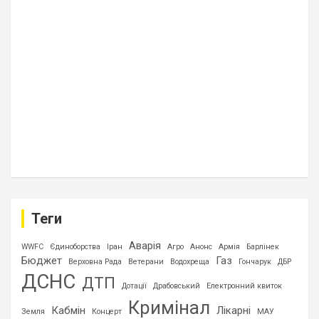
Теги
Аварія
WWFC
Єдиноборства
Іран
Агро
Анонс
Армія
Барлінек
Бюджет
Газ
Верховна Рада
Ветерани
Водохреща
Гончарук
ДБР
ДСНС
ДТП
Дотації
Драбовський
Електронний квиток
Кримінал
Кабмін
Лікарні
Земля
Концерт
МАУ