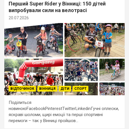
Перший Super Rider у Вінниці: 150 дітей
випробували сили на велотрасі
20.07.2026
ВІДПОЧИНОК
ВІННИЦЯ
ДІТИ
СПОРТ
Поділиться
новиноюFacebookPinterestTwitterLinkedinГучні оплески,
яскраві шоломи, щирі емоції та перші спортивні
перемоги – так у Вінниці пройшов…