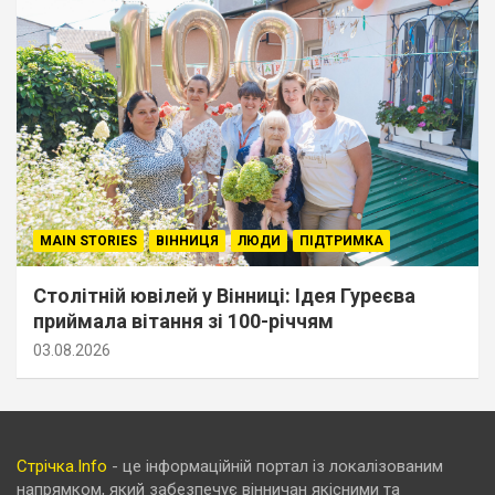
MAIN STORIES
ВІННИЦЯ
ЛЮДИ
ПІДТРИМКА
Столітній ювілей у Вінниці: Ідея Гуреєва
приймала вітання зі 100-річчям
03.08.2026
Стрічка.Info
- це інформаційній портал із локалізованим
напрямком, який забезпечує вінничан якісними та