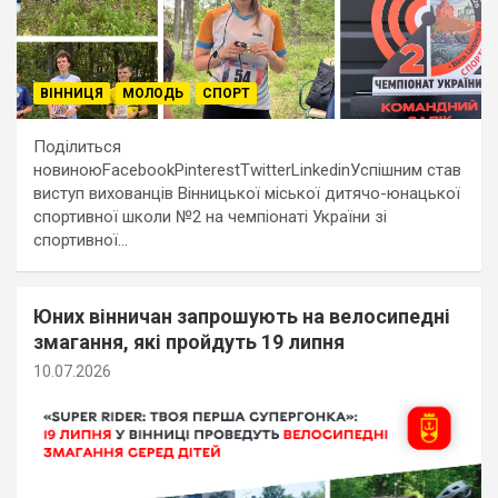
ВІННИЦЯ
МОЛОДЬ
СПОРТ
Поділиться
новиноюFacebookPinterestTwitterLinkedinУспішним став
виступ вихованців Вінницької міської дитячо-юнацької
спортивної школи №2 на чемпіонаті України зі
спортивної…
Юних вінничан запрошують на велосипедні
змагання, які пройдуть 19 липня
10.07.2026