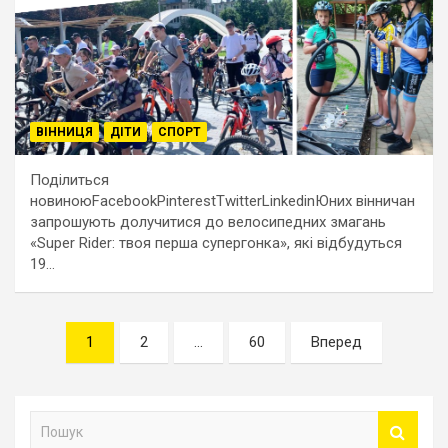
ВІННИЦЯ
ДІТИ
СПОРТ
Поділиться
новиноюFacebookPinterestTwitterLinkedinЮних вінничан
запрошують долучитися до велосипедних змагань
«Super Rider: твоя перша супергонка», які відбудуться
19…
Навігація
1
2
…
60
Вперед
записів
П
о