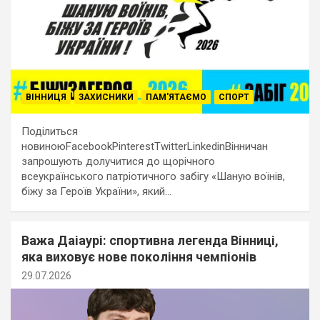
ВІННИЦЯ
ЗАХИСНИКИ
ПАМ'ЯТАЄМО
СПОРТ
Поділиться
новиноюFacebookPinterestTwitterLinkedinВінничан
запрошують долучитися до щорічного
всеукраїнського патріотичного забігу «Шаную воїнів,
біжу за Героїв України», який…
Важа Даіаурі: спортивна легенда Вінниці,
яка виховує нове покоління чемпіонів
29.07.2026