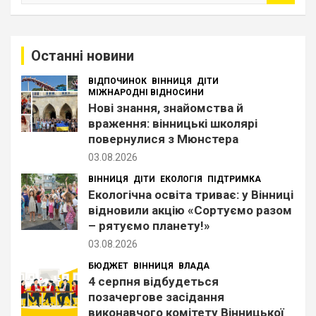
ш
у
к
Останні новини
ВІДПОЧИНОК
ВІННИЦЯ
ДІТИ
МІЖНАРОДНІ ВІДНОСИНИ
Нові знання, знайомства й
враження: вінницькі школярі
повернулися з Мюнстера
03.08.2026
ВІННИЦЯ
ДІТИ
ЕКОЛОГІЯ
ПІДТРИМКА
Екологічна освіта триває: у Вінниці
відновили акцію «Сортуємо разом
– рятуємо планету!»
03.08.2026
БЮДЖЕТ
ВІННИЦЯ
ВЛАДА
4 серпня відбудеться
позачергове засідання
виконавчого комітету Вінницької