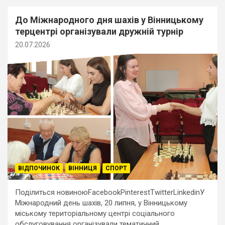
До Міжнародного дня шахів у Вінницькому
терцентрі організували дружній турнір
20.07.2026
ВІДПОЧИНОК
ВІННИЦЯ
СПОРТ
Поділиться новиноюFacebookPinterestTwitterLinkedinУ
Міжнародний день шахів, 20 липня, у Вінницькому
міському територіальному центрі соціального
обслуговування організували тематичний…