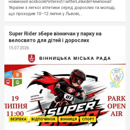
новиноюFacebookPinterestTwitterLinkedinЧемпіонат
України з легкої атлетики серед дорослих та молоді,
що проходив 10–12 липня у Львові,…
Super Rider збере вінничан у парку на
велосвято для дітей і дорослих
15.07.2026
БЕЗПЕКА
ВІДПОЧИНОК
ВІННИЦЯ
СПОРТ