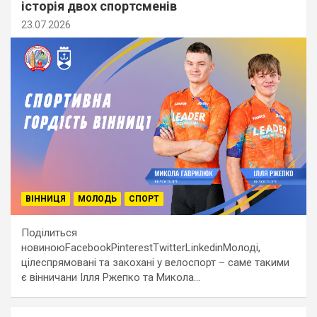
історія двох спортсменів
23.07.2026
ВІННИЦЯ
МОЛОДЬ
СПОРТ
Поділиться
новиноюFacebookPinterestTwitterLinkedinМолоді,
цілеспрямовані та закохані у велоспорт – саме такими
є вінничани Ілля Ржепко та Микола…