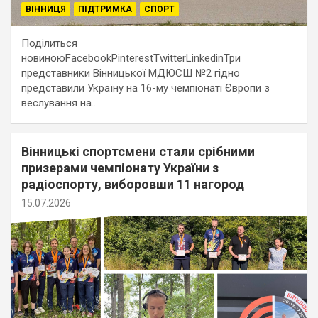
ВІННИЦЯ
ПІДТРИМКА
СПОРТ
Поділиться
новиноюFacebookPinterestTwitterLinkedinТри
представники Вінницької МДЮСШ №2 гідно
представили Україну на 16-му чемпіонаті Європи з
веслування на…
Вінницькі спортсмени стали срібними
призерами чемпіонату України з
радіоспорту, виборовши 11 нагород
15.07.2026