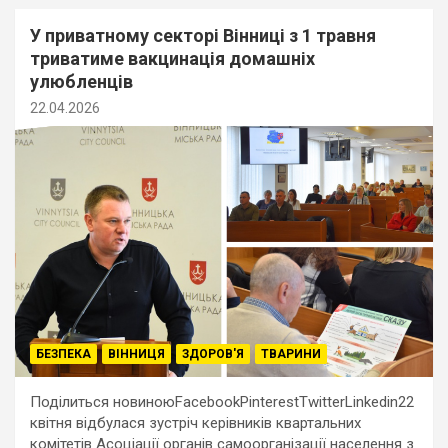
У приватному секторі Вінниці з 1 травня
триватиме вакцинація домашніх
улюбленців
22.04.2026
БЕЗПЕКА
ВІННИЦЯ
ЗДОРОВ'Я
ТВАРИНИ
Поділиться новиноюFacebookPinterestTwitterLinkedin22
квітня відбулася зустріч керівників квартальних
комітетів Асоціації органів самоорганізації населення з