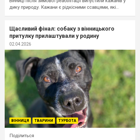
Вінниці після зимової реабілітації випустили кажанів у
дику природу. Кажани є рідкісними ссавцями, які…
Щасливий фінал: собаку з вінницького
притулку прилаштували у родину
02.04.2026
ВІННИЦЯ
ТВАРИНИ
ТУРБОТА
Поділиться