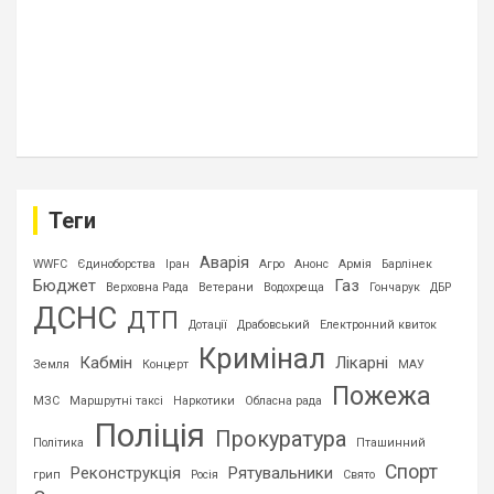
Теги
Аварія
WWFC
Єдиноборства
Іран
Агро
Анонс
Армія
Барлінек
Бюджет
Газ
Верховна Рада
Ветерани
Водохреща
Гончарук
ДБР
ДСНС
ДТП
Дотації
Драбовський
Електронний квиток
Кримінал
Кабмін
Лікарні
Земля
Концерт
МАУ
Пожежа
МЗС
Маршрутні таксі
Наркотики
Обласна рада
Поліція
Прокуратура
Політика
Пташинний
Спорт
Реконструкція
Рятувальники
грип
Росія
Свято