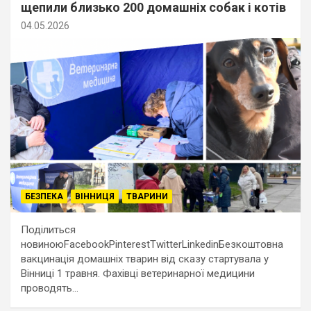
щепили близько 200 домашніх собак і котів
04.05.2026
БЕЗПЕКА
ВІННИЦЯ
ТВАРИНИ
Поділиться
новиноюFacebookPinterestTwitterLinkedinБезкоштовна
вакцинація домашніх тварин від сказу стартувала у
Вінниці 1 травня. Фахівці ветеринарної медицини
проводять…