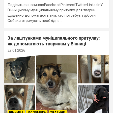
Поділиться новиноюFacebookPinterestTwitterLinkedinУ
Вінницькому муніципальному притулку для тварин
щоденно допомагають тим, хто потребує турботи.
Собаки отримують необхідне…
За лаштунками муніципального притулку:
як допомагають тваринам у Вінниці
29.01.2026
ВІННИЦЯ
ДОПОМОГА
ТВАРИНИ