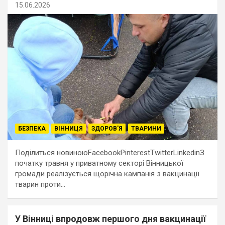
15.06.2026
БЕЗПЕКА
ВІННИЦЯ
ЗДОРОВ'Я
ТВАРИНИ
Поділиться новиноюFacebookPinterestTwitterLinkedinЗ
початку травня у приватному секторі Вінницької
громади реалізується щорічна кампанія з вакцинації
тварин проти…
У Вінниці впродовж першого дня вакцинації