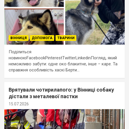
ВІННИЦЯ
ДОПОМОГА
ТВАРИНИ
Поділиться
новиноюFacebookPinterestTwitterLinkedinПогляд, який
неможливо забути: одне око блакитне, інше – каре. Та
справжня особливість хаскі Берти…
Врятували чотирилапого: у Вінниці собаку
дістали з металевої пастки
15.07.2026