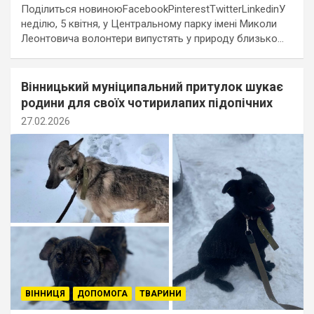
Поділиться новиноюFacebookPinterestTwitterLinkedinУ
неділю, 5 квітня, у Центральному парку імені Миколи
Леонтовича волонтери випустять у природу близько…
Вінницький муніципальний притулок шукає
родини для своїх чотирилапих підопічних
27.02.2026
ВІННИЦЯ
ДОПОМОГА
ТВАРИНИ