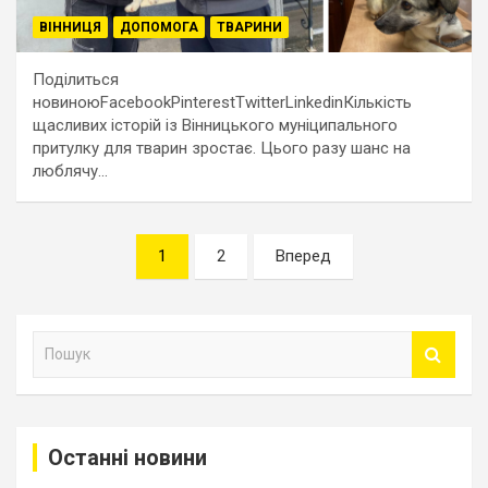
ВІННИЦЯ
ДОПОМОГА
ТВАРИНИ
Поділиться
новиноюFacebookPinterestTwitterLinkedinКількість
щасливих історій із Вінницького муніципального
притулку для тварин зростає. Цього разу шанс на
люблячу…
Навігація
1
2
Вперед
записів
П
о
ш
у
к
Останні новини