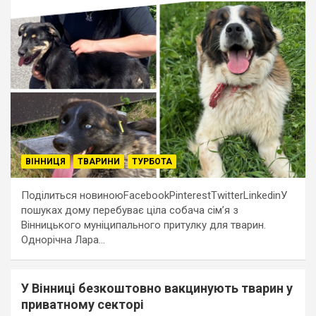
ВІННИЦЯ
ТВАРИНИ
ТУРБОТА
Поділиться новиноюFacebookPinterestTwitterLinkedinУ
пошуках дому перебуває ціла собача сім’я з
Вінницького муніципального притулку для тварин.
Однорічна Лара…
У Вінниці безкоштовно вакцинують тварин у
приватному секторі