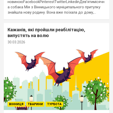
новиноюFacebookPinterestTwitterLinkedinДев’ятимісячн
а собака Мія з Вінницького муніципального притулку
знайшла нову родину. Вона вже поїхала до дому,…
Кажанів, які пройшли реабілітацію,
випустять на волю
30.03.2026
ВІННИЦЯ
ТВАРИНИ
ТУРБОТА