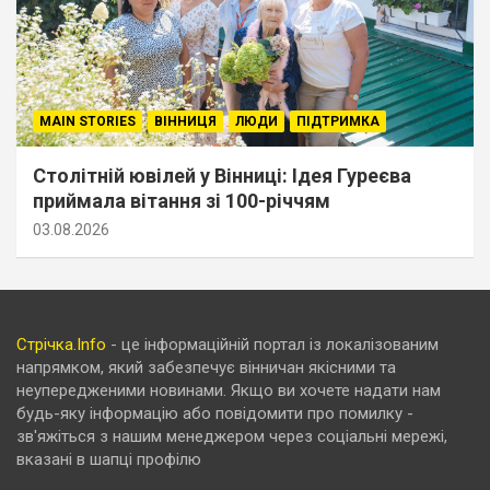
MAIN STORIES
ВІННИЦЯ
ЛЮДИ
ПІДТРИМКА
Столітній ювілей у Вінниці: Ідея Гуреєва
приймала вітання зі 100-річчям
03.08.2026
Стрічка.Info
- це інформаційній портал із локалізованим
напрямком, який забезпечує вінничан якісними та
неупередженими новинами. Якщо ви хочете надати нам
будь-яку інформацію або повідомити про помилку -
зв'яжіться з нашим менеджером через соціальні мережі,
вказані в шапці профілю