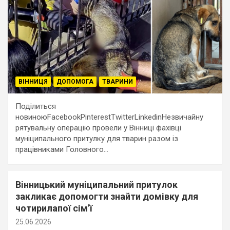
ВІННИЦЯ
ДОПОМОГА
ТВАРИНИ
Поділиться
новиноюFacebookPinterestTwitterLinkedinНезвичайну
рятувальну операцію провели у Вінниці фахівці
муніципального притулку для тварин разом із
працівниками Головного…
Вінницький муніципальний притулок
закликає допомогти знайти домівку для
чотирилапої сім’ї
25.06.2026