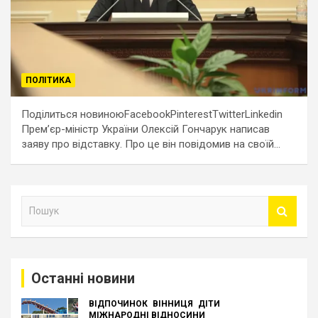
ПОЛІТИКА
Поділиться новиноюFacebookPinterestTwitterLinkedin
Прем’єр-міністр України Олексій Гончарук написав
заяву про відставку. Про це він повідомив на своїй…
П
о
ш
у
к
Останні новини
ВІДПОЧИНОК
ВІННИЦЯ
ДІТИ
МІЖНАРОДНІ ВІДНОСИНИ