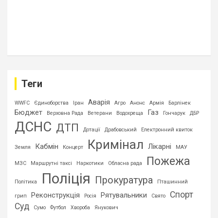
Теги
Аварія
WWFC
Єдиноборства
Іран
Агро
Анонс
Армія
Барлінек
Бюджет
Газ
Верховна Рада
Ветерани
Водохреща
Гончарук
ДБР
ДСНС
ДТП
Дотації
Драбовський
Електронний квиток
Кримінал
Кабмін
Лікарні
Земля
Концерт
МАУ
Пожежа
МЗС
Маршрутні таксі
Наркотики
Обласна рада
Поліція
Прокуратура
Політика
Пташинний
Спорт
Реконструкція
Рятувальники
грип
Росія
Свято
Суд
Сумо
Футбол
Хвороба
Янукович