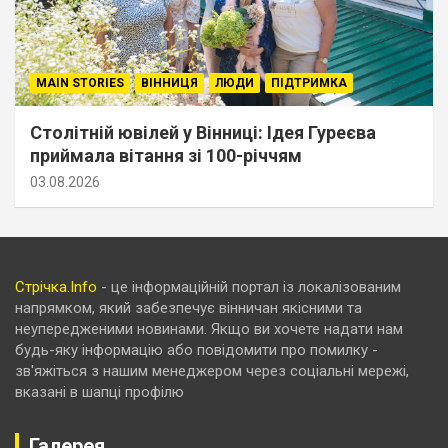
MAIN STORIES
ВІННИЦЯ
ЛЮДИ
ПІДТРИМКА
Столітній ювілей у Вінниці: Ідея Гуреєва
приймала вітання зі 100-річчям
03.08.2026
Стрічка.Info
- це інформаційній портал із локалізованим
напрямком, який забезпечує вінничан якісними та
неупередженими новинами. Якщо ви хочете надати нам
будь-яку інформацію або повідомити про помилку -
зв'яжіться з нашим менеджером через соціальні мережі,
вказані в шапці профілю
Галерея