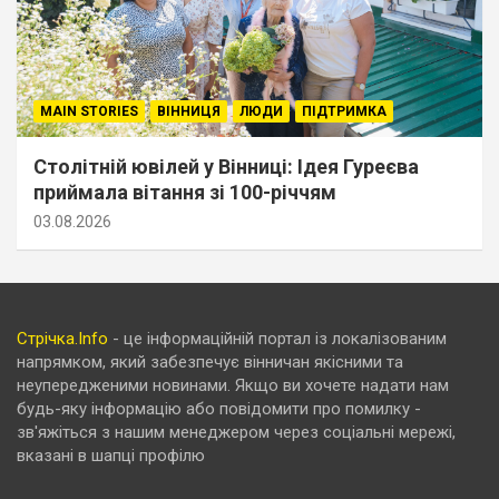
MAIN STORIES
ВІННИЦЯ
ЛЮДИ
ПІДТРИМКА
Столітній ювілей у Вінниці: Ідея Гуреєва
приймала вітання зі 100-річчям
03.08.2026
Стрічка.Info
- це інформаційній портал із локалізованим
напрямком, який забезпечує вінничан якісними та
неупередженими новинами. Якщо ви хочете надати нам
будь-яку інформацію або повідомити про помилку -
зв'яжіться з нашим менеджером через соціальні мережі,
вказані в шапці профілю