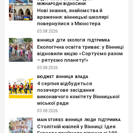
МІЖНАРОДНІ ВІДНОСИНИ
Нові знання, знайомства й
враження: вінницькі школярі
повернулися з Мюнстера
03.08.2026
ВІННИЦЯ
ДІТИ
ЕКОЛОГІЯ
ПІДТРИМКА
Екологічна освіта триває: у Вінниці
відновили акцію «Сортуємо разом
– рятуємо планету!»
03.08.2026
БЮДЖЕТ
ВІННИЦЯ
ВЛАДА
4 серпня відбудеться
позачергове засідання
виконавчого комітету Вінницької
міської ради
03.08.2026
MAIN STORIES
ВІННИЦЯ
ЛЮДИ
ПІДТРИМКА
Столітній ювілей у Вінниці: Ідея
Гуреєва приймала вітання зі 100-