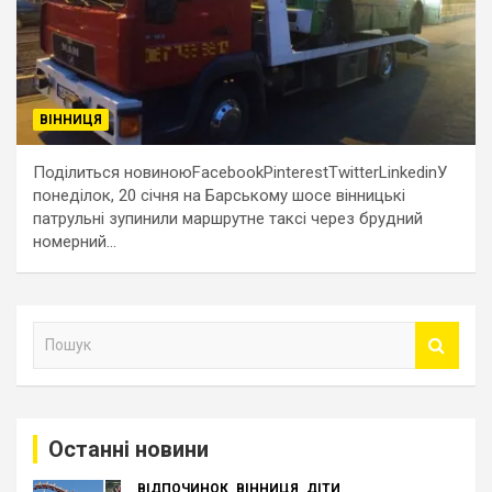
ВІННИЦЯ
Поділиться новиноюFacebookPinterestTwitterLinkedinУ
понеділок, 20 січня на Барському шосе вінницькі
патрульні зупинили маршрутне таксі через брудний
номерний…
П
о
ш
у
к
Останні новини
ВІДПОЧИНОК
ВІННИЦЯ
ДІТИ