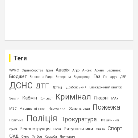
Теги
Аварія
WWFC
Єдиноборства
Іран
Агро
Анонс
Армія
Барлінек
Бюджет
Газ
Верховна Рада
Ветерани
Водохреща
Гончарук
ДБР
ДСНС
ДТП
Дотації
Драбовський
Електронний квиток
Кримінал
Кабмін
Лікарні
Земля
Концерт
МАУ
Пожежа
МЗС
Маршрутні таксі
Наркотики
Обласна рада
Поліція
Прокуратура
Політика
Пташинний
Спорт
Реконструкція
Рятувальники
грип
Росія
Свято
Суд
Сумо
Футбол
Хвороба
Янукович