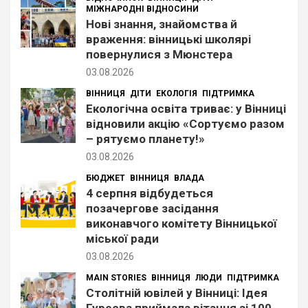
МІЖНАРОДНІ ВІДНОСИНИ
Нові знання, знайомства й
враження: вінницькі школярі
повернулися з Мюнстера
03.08.2026
ВІННИЦЯ
ДІТИ
ЕКОЛОГІЯ
ПІДТРИМКА
Екологічна освіта триває: у Вінниці
відновили акцію «Сортуємо разом
– рятуємо планету!»
03.08.2026
БЮДЖЕТ
ВІННИЦЯ
ВЛАДА
4 серпня відбудеться
позачергове засідання
виконавчого комітету Вінницької
міської ради
03.08.2026
MAIN STORIES
ВІННИЦЯ
ЛЮДИ
ПІДТРИМКА
Столітній ювілей у Вінниці: Ідея
Гуреєва приймала вітання зі 100-