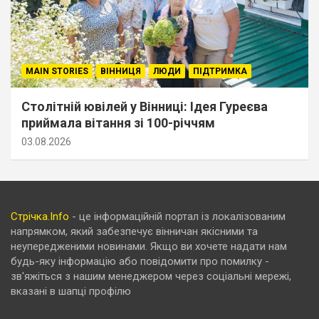
MAIN STORIES
ВІННИЦЯ
ЛЮДИ
ПІДТРИМКА
Столітній ювілей у Вінниці: Ідея Гуреєва
приймала вітання зі 100-річчям
03.08.2026
Стрічка.Info
- це інформаційній портал із локалізованим
напрямком, який забезпечує вінничан якісними та
неупередженими новинами. Якщо ви хочете надати нам
будь-яку інформацію або повідомити про помилку -
зв'яжіться з нашим менеджером через соціальні мережі,
вказані в шапці профілю