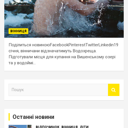
ВІННИЦЯ
Поділиться новиноюFacebookPinterestTwitterLinkedin19
січня, вінничани відзначатимуть Водохреща.
Підготували місця для купання на Вишенському озері
та у водоймі…
П
о
ш
у
к
Останні новини
ВІДПОЧИНОК
ВІННИЦЯ
ДІТИ