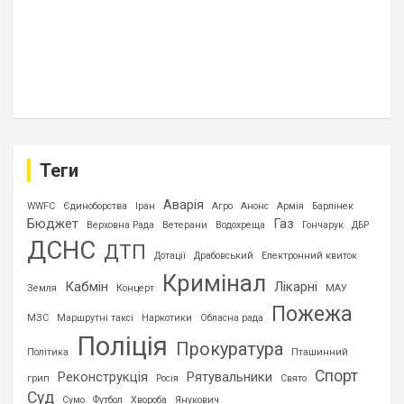
Теги
Аварія
WWFC
Єдиноборства
Іран
Агро
Анонс
Армія
Барлінек
Бюджет
Газ
Верховна Рада
Ветерани
Водохреща
Гончарук
ДБР
ДСНС
ДТП
Дотації
Драбовський
Електронний квиток
Кримінал
Кабмін
Лікарні
Земля
Концерт
МАУ
Пожежа
МЗС
Маршрутні таксі
Наркотики
Обласна рада
Поліція
Прокуратура
Політика
Пташинний
Спорт
Реконструкція
Рятувальники
грип
Росія
Свято
Суд
Сумо
Футбол
Хвороба
Янукович