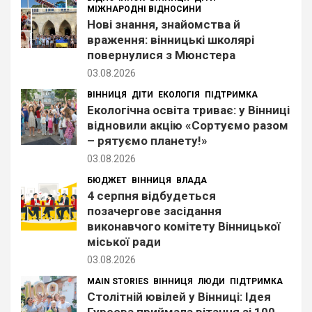
МІЖНАРОДНІ ВІДНОСИНИ
Нові знання, знайомства й
враження: вінницькі школярі
повернулися з Мюнстера
03.08.2026
ВІННИЦЯ
ДІТИ
ЕКОЛОГІЯ
ПІДТРИМКА
Екологічна освіта триває: у Вінниці
відновили акцію «Сортуємо разом
– рятуємо планету!»
03.08.2026
БЮДЖЕТ
ВІННИЦЯ
ВЛАДА
4 серпня відбудеться
позачергове засідання
виконавчого комітету Вінницької
міської ради
03.08.2026
MAIN STORIES
ВІННИЦЯ
ЛЮДИ
ПІДТРИМКА
Столітній ювілей у Вінниці: Ідея
Гуреєва приймала вітання зі 100-