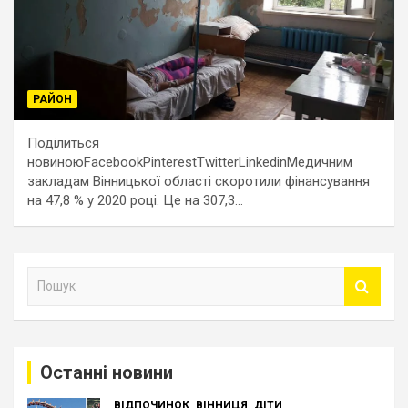
РАЙОН
Поділиться
новиноюFacebookPinterestTwitterLinkedinМедичним
закладам Вінницької області скоротили фінансування
на 47,8 % у 2020 році. Це на 307,3…
П
о
ш
у
к
Останні новини
ВІДПОЧИНОК
ВІННИЦЯ
ДІТИ