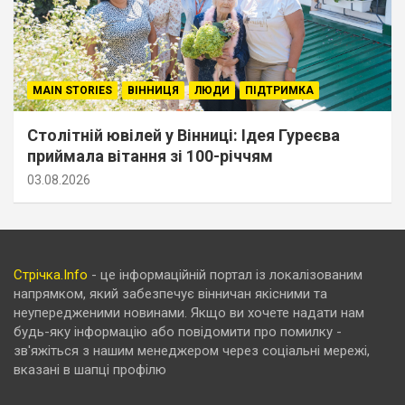
MAIN STORIES
ВІННИЦЯ
ЛЮДИ
ПІДТРИМКА
Столітній ювілей у Вінниці: Ідея Гуреєва
приймала вітання зі 100-річчям
03.08.2026
Стрічка.Info
- це інформаційній портал із локалізованим
напрямком, який забезпечує вінничан якісними та
неупередженими новинами. Якщо ви хочете надати нам
будь-яку інформацію або повідомити про помилку -
зв'яжіться з нашим менеджером через соціальні мережі,
вказані в шапці профілю