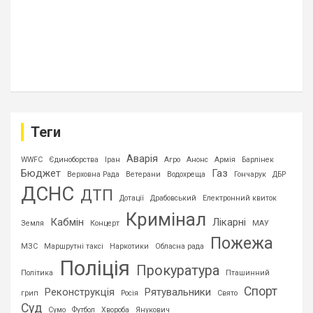
Теги
Аварія
WWFC
Єдиноборства
Іран
Агро
Анонс
Армія
Барлінек
Бюджет
Газ
Верховна Рада
Ветерани
Водохреща
Гончарук
ДБР
ДСНС
ДТП
Дотації
Драбовський
Електронний квиток
Кримінал
Кабмін
Лікарні
Земля
Концерт
МАУ
Пожежа
МЗС
Маршрутні таксі
Наркотики
Обласна рада
Поліція
Прокуратура
Політика
Пташинний
Спорт
Реконструкція
Рятувальники
грип
Росія
Свято
Суд
Сумо
Футбол
Хвороба
Янукович