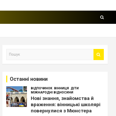
П
о
ш
у
к
Останні новини
ВІДПОЧИНОК
ВІННИЦЯ
ДІТИ
МІЖНАРОДНІ ВІДНОСИНИ
Нові знання, знайомства й
враження: вінницькі школярі
повернулися з Мюнстера