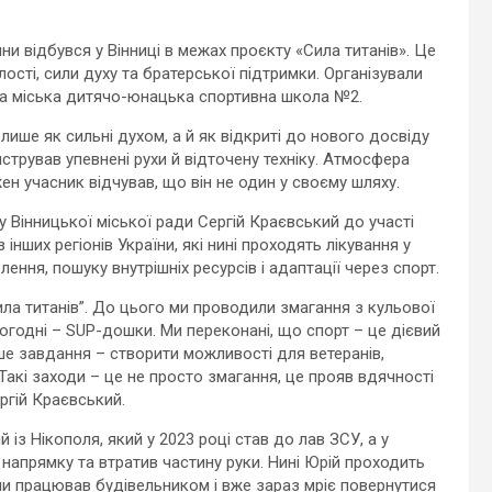
ни відбувся у Вінниці в межах проєкту «Сила титанів». Це
ості, сили духу та братерської підтримки. Організували
и та міська дитячо-юнацька спортивна школа №2.
лише як сильні духом, а й як відкриті до нового досвіду
стрував упевнені рухи й відточену техніку. Атмосфера
ен учасник відчував, що він не один у своєму шляху.
ту Вінницької міської ради Сергій Краєвський до участі
інших регіонів України, які нині проходять лікування у
ення, пошуку внутрішніх ресурсів і адаптації через спорт.
ила титанів”. До цього ми проводили змагання з кульової
Сьогодні – SUP-дошки. Ми переконані, що спорт – це дієвий
Наше завдання – створити можливості для ветеранів,
Такі заходи – це не просто змагання, це прояв вдячності
ргій Краєвський.
із Нікополя, який у 2023 році став до лав ЗСУ, а у
напрямку та втратив частину руки. Нині Юрій проходить
йни працював будівельником і вже зараз мріє повернутися