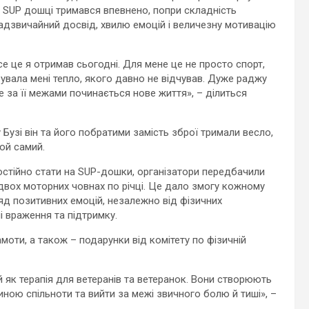
а SUP дошці тримався впевнено, попри складність
надзвичайний досвід, хвилю емоцій і величезну мотивацію
усе це я отримав сьогодні. Для мене це не просто спорт,
увала мені тепло, якого давно не відчував. Дуже раджу
е за її межами починається нове життя», – ділиться
узі він та його побратими замість зброї тримали весло,
ой самий.
мостійно стати на SUP-дошки, організатори передбачили
а двох моторних човнах по річці. Це дало змогу кожному
яд позитивних емоцій, незалежно від фізичних
і враження та підтримку.
оти, а також – подарунки від комітету по фізичній
 й як терапія для ветеранів та ветеранок. Вони створюють
иною спільноти та вийти за межі звичного болю й тиші», –