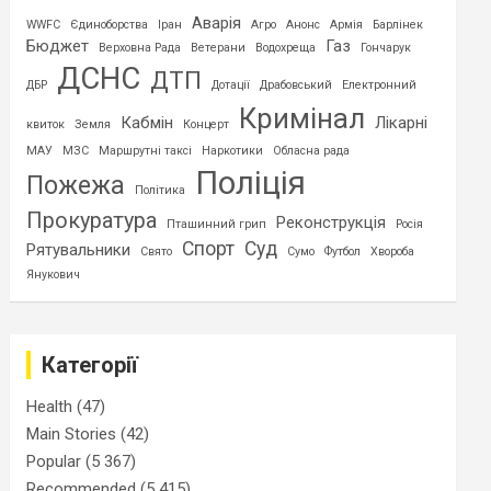
Аварія
WWFC
Єдиноборства
Іран
Агро
Анонс
Армія
Барлінек
Бюджет
Газ
Верховна Рада
Ветерани
Водохреща
Гончарук
ДСНС
ДТП
ДБР
Дотації
Драбовський
Електронний
Кримінал
Кабмін
Лікарні
квиток
Земля
Концерт
МАУ
МЗС
Маршрутні таксі
Наркотики
Обласна рада
Поліція
Пожежа
Політика
Прокуратура
Реконструкція
Пташинний грип
Росія
Спорт
Суд
Рятувальники
Свято
Сумо
Футбол
Хвороба
Янукович
Категорії
Health
(47)
Main Stories
(42)
Popular
(5 367)
Recommended
(5 415)