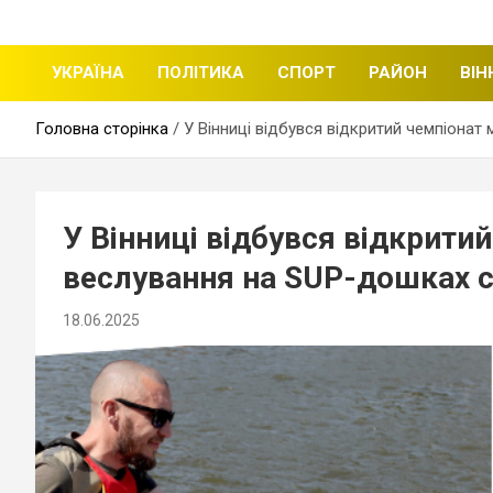
щоденні новини міста Вінниці
Вінницька стрічка
УКРАЇНА
ПОЛІТИКА
СПОРТ
РАЙОН
ВІН
Головна сторінка
У Вінниці відбувся відкритий чемпіонат
У Вінниці відбувся відкритий
веслування на SUP-дошках с
18.06.2025