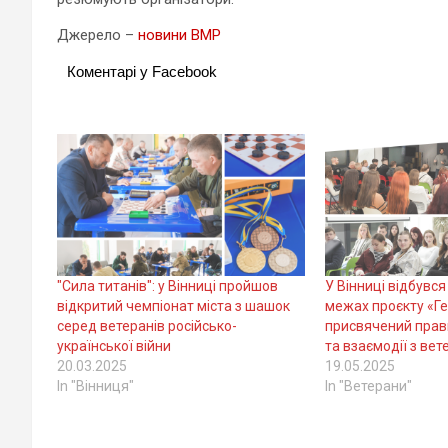
Джерело –
новини ВМР
Коментарі у Facebook
"Сила титанів": у Вінниці пройшов
У Вінниці відбувся
відкритий чемпіонат міста з шашок
межах проєкту «Ге
серед ветеранів російсько-
присвячений прави
української війни
та взаємодії з ве
20.03.2025
19.05.2025
In "Вінниця"
In "Ветерани"