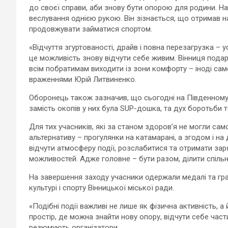
до своєї справи, аби знову бути опорою для родини. Н
веслування однією рукою. Він зізнається, що отримав 
продовжувати займатися спортом.
«Відчуття згуртованості, драйв і повна перезагрузка – 
це можливість знову відчути себе живим. Вінниця подар
всім побратимам виходити із зони комфорту – іноді сам
враженнями Юрій Литвиненко.
Оборонець також зазначив, що сьогодні на Південному Б
замість окопів у них була SUP-дошка, та дух боротьби т
Для тих учасників, які за станом здоров’я не могли са
альтернативу – прогулянки на катамарані, а згодом і н
відчути атмосферу події, розслабитися та отримати зар
можливостей. Адже головне – бути разом, ділити спільн
На завершення заходу учасники одержали медалі та грам
культурі і спорту Вінницької міської ради.
«Подібні події важливі не лише як фізична активність, а
простір, де можна знайти нову опору, відчути себе част
резюмують організатори.