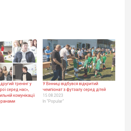
 другий тренінг у
У Вінниці відбувся відкритий
рої серед нас»,
чемпіонат з футзалу серед дітей
льній комунікації
15.08.2023
теранами
In "Popular"