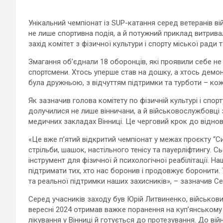
Унікальний чемпіонат із SUP-катання серед ветеранів вій
не лише спортивна подія, а й потужний приклад витривал
захід комітет з фізичної культури і спорту міської рад
Змагання об’єднали 18 оборонців, які проявили себе не 
спортсмени. Хтось уперше став на дошку, а хтось демон
була дружньою, з відчуттям підтримки та турботи – кож
Як зазначив голова комітету по фізичній культурі і спор
долучилися не лише вінничани, а й військовослужбовці з 
медичних закладах Вінниці. Це черговий крок до відновл
«Це вже п’ятий відкритий чемпіонат у межах проєкту “С
стрільби, шашок, настільного тенісу та пауерліфтингу. 
інструмент для фізичної й психологічної реабілітації. 
підтримати тих, хто нас боронив і продовжує боронити. 
та реальної підтримки наших захисників», – зазначив Се
Серед учасників заходу був Юрій Литвиненко, військовий 
вересні 2024 отримав важке поранення на куп’янському 
лікування у Вінниці й готується до протезування. До ві