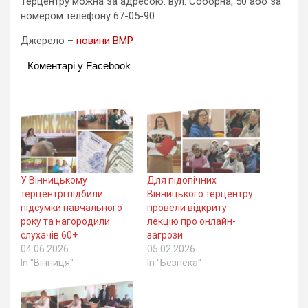
Терцентру можна за адресою: вул. Соборна, 50 або за
номером телефону 67-05-90.
Джерело –
новини ВМР
Коментарі у Facebook
У Вінницькому
Для підопічних
терцентрі підбили
Вінницького терцентру
підсумки навчального
провели відкриту
року та нагородили
лекцію про онлайн-
слухачів 60+
загрози
04.06.2026
05.02.2026
In "Вінниця"
In "Безпека"