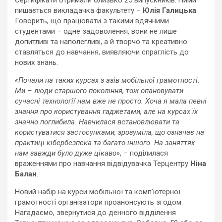
пишається викладачка факультету –
Юлія Галицька
.
Говорить, що працювати з такими вдячними
студентами – одне задоволення, вони не лише
допитливі та наполегливі, а й творчо та креативно
ставляться до навчання, виявляючи спраглість до
нових знань.
«Почали на таких курсах з азів мобільної грамотності.
Ми – люди старшого покоління, тож опановувати
сучасні технології нам вже не просто. Хоча я мала певні
знання про користування гаджетами, але на курсах їх
значно поглибила. Навчилася встановлювати та
користуватися застосунками, зрозуміла, що означає на
практиці кібербезпека та багато іншого. На заняттях
нам завжди було дуже цікаво»
, – поділилася
враженнями про навчання відвідувачка Терцентру
Ніна
Балан
.
Новий набір на курси мобільної та комп’ютерної
грамотності організатори проанонсують згодом.
Нагадаємо, звернутися до денного відділення