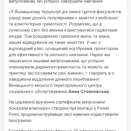
випускникам, які успішно завершили навчання.
«У Вінницькому терцентрі діє низка гуртків-факультетів,
серед яких досить популярними є заняття з мобільної
та комп’ютерної грамотності. Розуміємо, що в
сучасному світі без вміння користуватися гаджетами
нікуди. Тож розширяємо горизонти вмінь та знань
наших відвідувачів на таких заняттях. У нас є
відповідний клас, оснащений ноутбуками, проєктором
для ефективного та наочного навчання. Наразі ми
пишаємося нашими випускниками, що успішно
опановували диджитал-грамотність та можуть на
практиці застосовувати свої знання»
, – говорить в.о.
завідувача відділення денного перебування
Вінницького міського територіального центру
соціального обслуговування
Анна Стояновська
.
На церемонії вручення сертифікатів випускники
показали власноруч створені презентації у Power
Point, продемонструвавши свої навички користування
програмою.
Сертифікати отримали близько 25 випускників. Ними