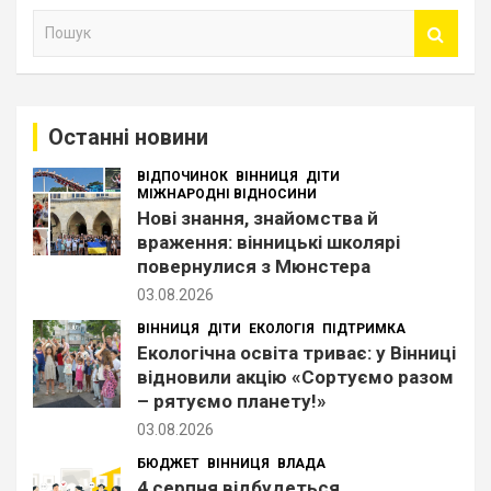
П
о
ш
у
к
Останні новини
ВІДПОЧИНОК
ВІННИЦЯ
ДІТИ
МІЖНАРОДНІ ВІДНОСИНИ
Нові знання, знайомства й
враження: вінницькі школярі
повернулися з Мюнстера
03.08.2026
ВІННИЦЯ
ДІТИ
ЕКОЛОГІЯ
ПІДТРИМКА
Екологічна освіта триває: у Вінниці
відновили акцію «Сортуємо разом
– рятуємо планету!»
03.08.2026
БЮДЖЕТ
ВІННИЦЯ
ВЛАДА
4 серпня відбудеться