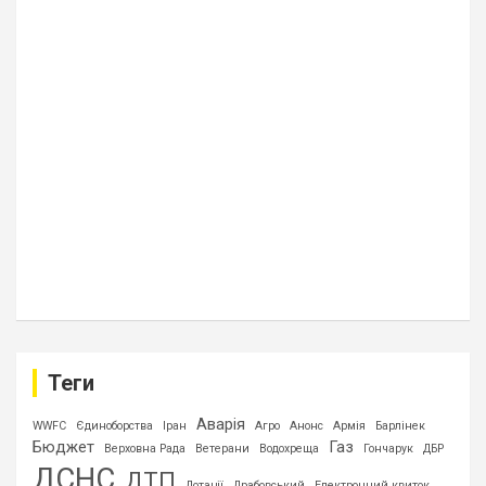
Теги
Аварія
WWFC
Єдиноборства
Іран
Агро
Анонс
Армія
Барлінек
Бюджет
Газ
Верховна Рада
Ветерани
Водохреща
Гончарук
ДБР
ДСНС
ДТП
Дотації
Драбовський
Електронний квиток