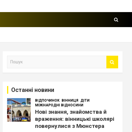
П
о
ш
у
к
Останні новини
ВІДПОЧИНОК
ВІННИЦЯ
ДІТИ
МІЖНАРОДНІ ВІДНОСИНИ
Нові знання, знайомства й
враження: вінницькі школярі
повернулися з Мюнстера