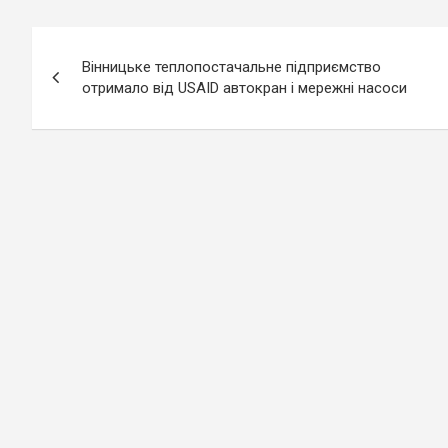
Навігація
Вінницьке теплопостачальне підприємство
записів
отримало від USAID автокран і мережні насоси