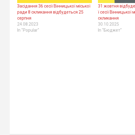
Засідання 36 сесії Вінницької міської
31 жовтня відбуде
ради 8 скликання відбудеться 25
ї сесії Вінницької 
серпня
скликання
24.08.2023
30.10.2025
In "Popular"
In "Бюджет"