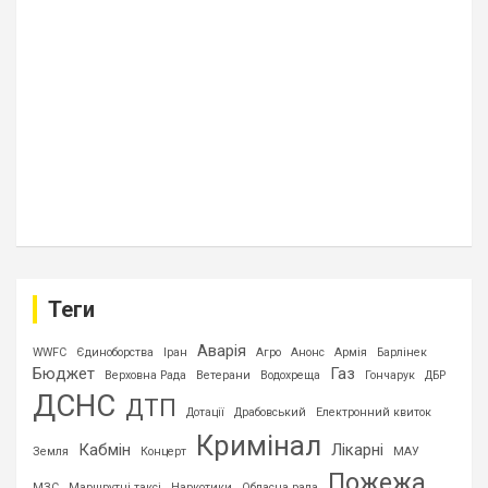
Теги
Аварія
WWFC
Єдиноборства
Іран
Агро
Анонс
Армія
Барлінек
Бюджет
Газ
Верховна Рада
Ветерани
Водохреща
Гончарук
ДБР
ДСНС
ДТП
Дотації
Драбовський
Електронний квиток
Кримінал
Кабмін
Лікарні
Земля
Концерт
МАУ
Пожежа
МЗС
Маршрутні таксі
Наркотики
Обласна рада