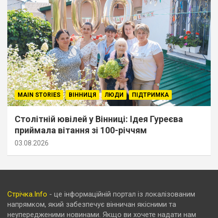
MAIN STORIES
ВІННИЦЯ
ЛЮДИ
ПІДТРИМКА
Столітній ювілей у Вінниці: Ідея Гуреєва
приймала вітання зі 100-річчям
03.08.2026
Стрічка.Info
- це інформаційній портал із локалізованим
напрямком, який забезпечує вінничан якісними та
неупередженими новинами. Якщо ви хочете надати нам