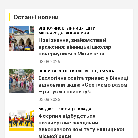
у
к
Останні новини
ВІДПОЧИНОК
ВІННИЦЯ
ДІТИ
МІЖНАРОДНІ ВІДНОСИНИ
Нові знання, знайомства й
враження: вінницькі школярі
повернулися з Мюнстера
03.08.2026
ВІННИЦЯ
ДІТИ
ЕКОЛОГІЯ
ПІДТРИМКА
Екологічна освіта триває: у Вінниці
відновили акцію «Сортуємо разом
– рятуємо планету!»
03.08.2026
БЮДЖЕТ
ВІННИЦЯ
ВЛАДА
4 серпня відбудеться
позачергове засідання
виконавчого комітету Вінницької
міської ради