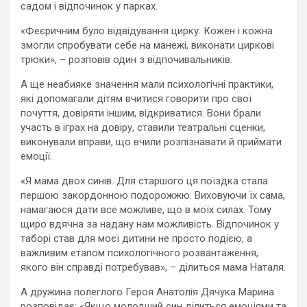
садом і відпочинок у парках.
«Феєричним було відвідування цирку. Кожен і кожна
змогли спробувати себе на манежі, виконати циркові
трюки», – розповів один з відпочивальників.
А ще неабияке значення мали психологічні практики,
які допомагали дітям вчитися говорити про свої
почуття, довіряти іншим, відкриватися. Вони брали
участь в іграх на довіру, ставили театральні сценки,
виконували вправи, що вчили розпізнавати й приймати
емоції.
«Я мама двох синів. Для старшого ця поїздка стала
першою закордонною подорожжю. Виховуючи їх сама,
намагаюся дати все можливе, що в моїх силах. Тому
щиро вдячна за надану нам можливість. Відпочинок у
таборі став для моєї дитини не просто подією, а
важливим етапом психологічного розвантаження,
якого він справді потребував», – ділиться мама Наталя.
А дружина полеглого Героя Анатолія Дячука Марина
розповідає: «Якщо молодший син ділиться емоціями та