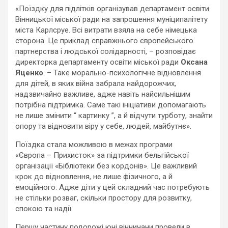
«Поїздку для підлітків організував департамент освіти
Вінницької міської ради на запрошення муніципалітету
міста Карлсруе. Всі витрати взяла на себе німецька
сторона. Це приклад справжнього європейського
партнерства і людської солідарності, – розповідає
директорка департаменту освіти міської ради
Оксана
Яценко
. – Таке морально-психологічне відновлення
для дітей, в яких війна забрала найдорожчих,
надзвичайно важливе, адже навіть найсильнішим
потрібна підтримка. Саме такі ініціативи допомагають
не лише змінити “ картинку ”, а й відчути турботу, знайти
опору та відновити віру у себе, людей, майбутнє».
Поїздка стала можливою в межах програми
«Європа – Прихисток» за підтримки бельгійської
організації «Бібліотеки без кордонів». Це важливий
крок до відновлення, не лише фізичного, а й
емоційного. Адже діти у цей складний час потребують
не стільки розваг, скільки простору для розвитку,
спокою та надії.
Першу частину подорожі юні вінничани провели в