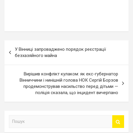
Навігація
У Вінниці запроваджено порядок реєстрації
записів
безхазяйного майна
Вирішив конфлікт кулаком: як екс-губернатор
Вінниччини і нинішній голова НОК Сергій Борзов
продемонстрував насильство перед дітьми —
поліція сказала, що інцидент вичерпано
П
о
ш