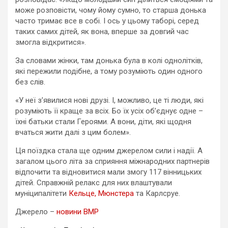
може розповісти, чому йому сумно, то старша донька
часто тримає все в собі. І ось у цьому таборі, серед
таких самих дітей, як вона, вперше за довгий час
змогла відкритися».
За словами жінки, там донька була в колі однолітків,
які пережили подібне, а тому розуміють один одного
без слів.
«У неї з’явилися нові друзі. І, можливо, це ті люди, які
розуміють її краще за всіх. Бо їх усіх об’єднує одне –
їхні батьки стали Героями. А вони, діти, які щодня
вчаться жити далі з цим болем».
Ця поїздка стала ще одним джерелом сили і надії. А
загалом цього літа за сприяння міжнародних партнерів
відпочити та відновитися мали змогу 117 вінницьких
дітей. Справжній релакс для них влаштували
муніципалітети
Кельце,
Мюнстера
та Карлсруе.
Джерело –
новини ВМР