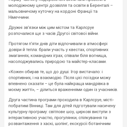
молодіжному центрі дозвілля та освіти в Беренталі –
мальовничому куточку на кордоні Франції та
Німеччини.
Дружні зв’язки між цим містом та Карлсруе
розпочалися ще з часів Другої світової війни.
Протягом п’яти днів діти відпочивали в атмосфері
довіри й тепла: брали участь у квестах, спортивних
змаганнях, командних іграх, співали біля вогнища,
насолоджувались природою та майстер-класами.
«Кожен обирав те, що до душі. Ігор вистачало: і
спортивних, і на взаємодію. Після цієї поїздки можу
впевнено сказати – це була найкраща мандрівка в
моєму житті», – ділиться враженнями один із учасників.
Друга частина програми проходила в Карлсруе, місті-
побратимі Вінниці. Там для дітей підготували насичену
культурну програму: світлове шоу, циркові виступи з
інтерактивною участю, прогулянки, спілкування та
розвантаження з хаскі, шопінг, екскурсії ботанічним