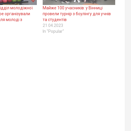
Відділ молодіжної
Майже 100 учасників: у Вінниці
ре організували
провели турнір з боулінгу для учнів
для молоді з
та студентів
21.04.2023
In "Popular"
"