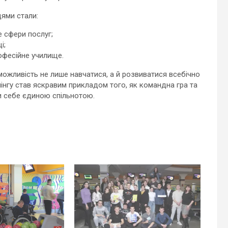
цями стали:
 сфери послуг;
і;
офесійне училище.
можливість не лише навчатися, а й розвиватися всебічно
оулінгу став яскравим прикладом того, як командна гра та
 себе єдиною спільнотою.