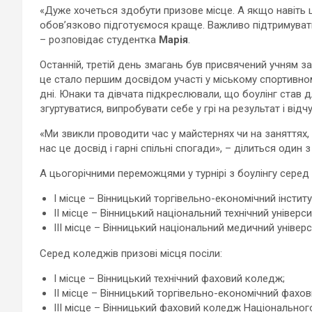
«Дуже хочеться здобути призове місце. А якщо навіть 
обов’язково підготуємося краще. Важливо підтримувати
– розповідає студентка
Марія
.
Останній, третій день змагань був присвячений учням за
це стало першим досвідом участі у міському спортивному
дні. Юнаки та дівчата підкреслювали, що боулінг став 
згуртуватися, випробувати себе у грі на результат і від
«Ми звикли проводити час у майстернях чи на заняттях, 
нас це досвід і гарні спільні спогади», – ділиться один з
А цьогорічними переможцями у турнірі з боулінгу серед
І місце – Вінницький торгівельно-економічний інстит
II місце – Вінницький національний технічний універси
III місце – Вінницький національний медичний універси
Серед коледжів призові місця посіли:
І місце – Вінницький технічний фаховий коледж;
II місце – Вінницький торгівельно-економічний фахо
III місце – Вінницький фаховий коледж Національного