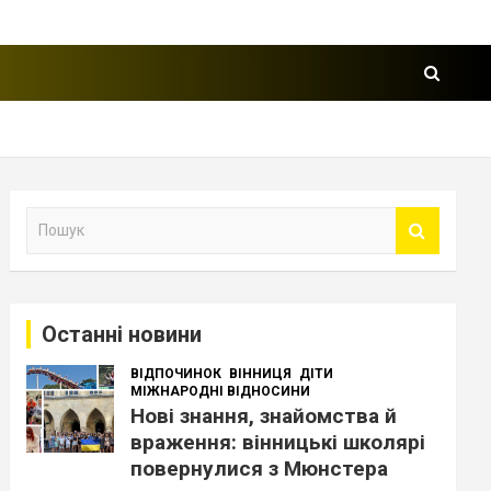
П
о
ш
у
к
Останні новини
ВІДПОЧИНОК
ВІННИЦЯ
ДІТИ
МІЖНАРОДНІ ВІДНОСИНИ
Нові знання, знайомства й
враження: вінницькі школярі
повернулися з Мюнстера