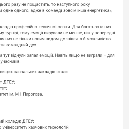
цього разу не пощастить, то наступного року
 одне одного, адже в команді зовсім інша енергетика»,
кладів професійно-технічної освіти. Для багатьох із них
 турнірі, тому емоції вирували не менше, ніж у попередні
для них не тільки новим видом дозвілля, а й можливістю
чути командний дух.
а тут відчули запал емоцій. Навіть якщо не виграли – для
 учасників.
 вищих навчальних закладів стали:
ут ДТЕУ;
тет;
тет ім. М.І. Пирогова.
вий коледж ДТЕУ;
 університету харчових технологій.