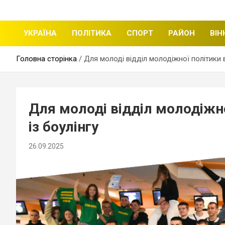
щоденні новини міста Вінниці
Вінницька стрічка
УКРАЇНА
ПОЛІТИКА
СПОРТ
РАЙОН
ВІН
Головна сторінка
Для молоді відділ молодіжної політики в
Для молоді відділ молодіжно
із боулінгу
26.09.2025