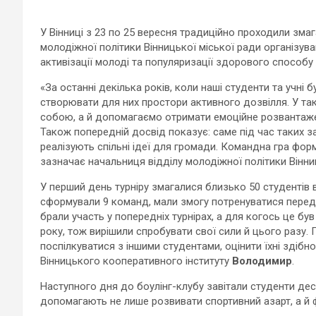
У Вінниці з 23 по 25 вересня традиційно проходили змага
молодіжної політики Вінницької міської ради організув
активізації молоді та популяризації здорового способу
«За останні декілька років, коли наші студенти та учні
створювати для них простори активного дозвілля. У так
собою, а й допомагаємо отримати емоційне розвантаже
Також попередній досвід показує: саме під час таких 
реалізують спільні ідеї для громади. Командна гра форм
зазначає начальниця відділу молодіжної політики Вінни
У перший день турніру змагалися близько 50 студентів 
сформували 9 команд, мали змогу потренуватися перед 
брали участь у попередніх турнірах, а для когось це б
року, тож вирішили спробувати свої сили й цього разу.
поспілкуватися з іншими студентами, оцінити їхні здібнос
Вінницького кооперативного інституту
Володимир
.
Наступного дня до боулінг-клубу завітали студенти дес
допомагають не лише розвивати спортивний азарт, а й 