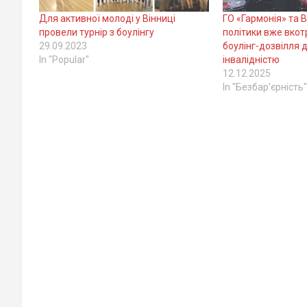
Для активної молоді у Вінниці
ГО «Гармонія» та 
провели турнір з боулінгу
політики вже вкот
29.09.2023
боулінг-дозвілля 
In "Popular"
інвалідністю
12.12.2025
In "Безбар'єрність