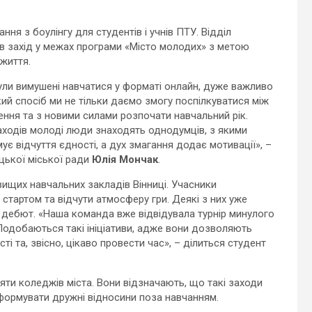
ння з боулінгу для студентів і учнів ПТУ. Відділ
ав захід у межах програми «Місто молодих» з метою
 життя.
 були вимушені навчатися у форматі онлайн, дуже важливо
ий спосіб ми не тільки даємо змогу поспілкуватися між
ння та з новими силами розпочати навчальний рік.
заходів молоді люди знаходять однодумців, з якими
ує відчуття єдності, а дух змагання додає мотивації», –
цької міської ради
Юлія Мончак
.
вищих навчальних закладів Вінниці. Учасники
стартом та відчути атмосферу гри. Деякі з них уже
ув дебют. «Наша команда вже відвідувала турнір минулого
 Подобаються такі ініціативи, адже вони дозволяють
ті та, звісно, цікаво провести час», – ділиться студент
яти коледжів міста. Вони відзначають, що такі заходи
формувати дружні відносини поза навчанням.