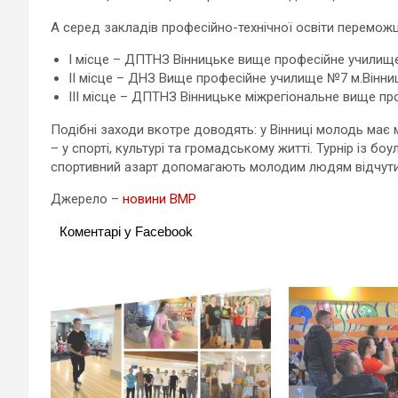
А серед закладів професійно-технічної освіти перемож
І місце – ДПТНЗ Вінницьке вище професійне училище
II місце – ДНЗ Вище професійне училище №7 м.Вінниц
III місце – ДПТНЗ Вінницьке міжрегіональне вище пр
Подібні заходи вкотре доводять: у Вінниці молодь має 
– у спорті, культурі та громадському житті. Турнір із б
спортивний азарт допомагають молодим людям відчути
Джерело –
новини ВМР
Коментарі у Facebook