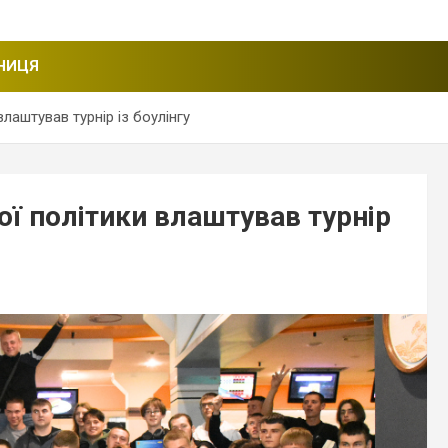
НИЦЯ
лаштував турнір із боулінгу
ї політики влаштував турнір