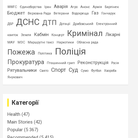
Аварія
WWFC
Єдиноборства
Іран
Агро
Анонс
Армія
Барлінек
Бюджет
Газ
Верховна Рада
Ветерани
Водохреща
Гончарук
ДСНС
ДТП
ДБР
Дотації
Драбовський
Електронний
Кримінал
Кабмін
Лікарні
квиток
Земля
Концерт
МАУ
МЗС
Маршрутні таксі
Наркотики
Обласна рада
Поліція
Пожежа
Політика
Прокуратура
Реконструкція
Пташинний грип
Росія
Спорт
Суд
Рятувальники
Свято
Сумо
Футбол
Хвороба
Янукович
Категорії
Health
(47)
Main Stories
(42)
Popular
(5 367)
Recommended
(5 415)