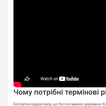
Чому потрібні термінові 
Експертка підкреслила, що без погашення державою б