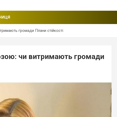
НИЦЯ
итримають громади Плани стійкості
розою: чи витримають громади