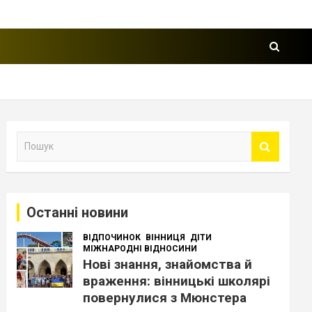
П
о
ш
у
к
Останні новини
ВІДПОЧИНОК
ВІННИЦЯ
ДІТИ
МІЖНАРОДНІ ВІДНОСИНИ
Нові знання, знайомства й
враження: вінницькі школярі
повернулися з Мюнстера