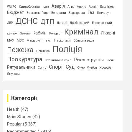
Аварія
WWFC
Єдиноборства
Іран
Агро
Анонс
Армія
Барлінек
Бюджет
Газ
Верховна Рада
Ветерани
Водохреща
Гончарук
ДСНС
ДТП
ДБР
Дотації
Драбовський
Електронний
Кримінал
Кабмін
Лікарні
квиток
Земля
Концерт
МАУ
МЗС
Маршрутні таксі
Наркотики
Обласна рада
Поліція
Пожежа
Політика
Прокуратура
Реконструкція
Пташинний грип
Росія
Спорт
Суд
Рятувальники
Свято
Сумо
Футбол
Хвороба
Янукович
Категорії
Health
(47)
Main Stories
(42)
Popular
(5 367)
Recommended
(5 415)