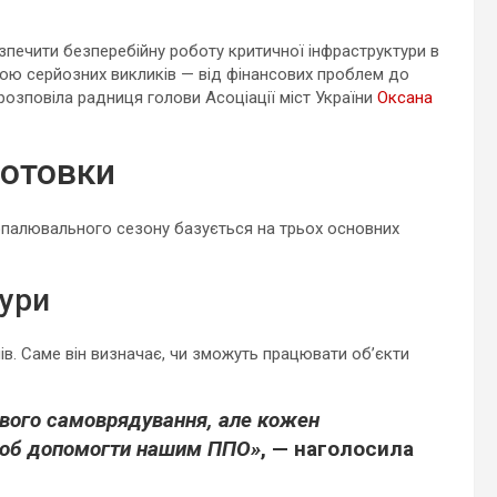
зпечити безперебійну роботу критичної інфраструктури в
зкою серйозних викликів — від фінансових проблем до
 розповіла радниця голови Асоціації міст України
Оксана
готовки
опалювального сезону базується на трьох основних
тури
ів. Саме він визначає, чи зможуть працювати об’єкти
евого самоврядування, але кожен
 щоб допомогти нашим ППО»
, — наголосила