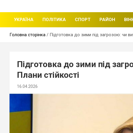
щоденні новини міста Вінниці
Вінницька стрічка
УКРАЇНА
ПОЛІТИКА
СПОРТ
РАЙОН
ВІН
Головна сторінка
Підготовка до зими під загрозою: чи в
Підготовка до зими під заг
Плани стійкості
16.04.2026