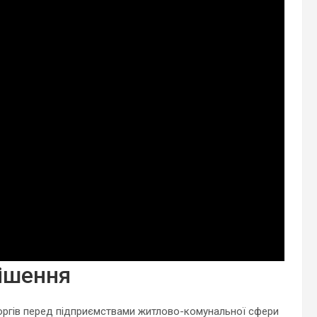
рішення
оргів перед підприємствами житлово-комунальної сфери