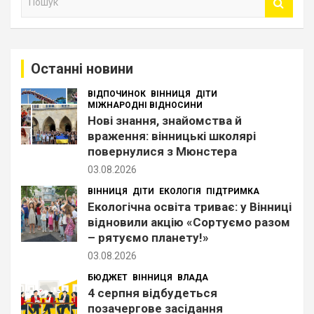
о
ш
у
к
Останні новини
ВІДПОЧИНОК
ВІННИЦЯ
ДІТИ
МІЖНАРОДНІ ВІДНОСИНИ
Нові знання, знайомства й
враження: вінницькі школярі
повернулися з Мюнстера
03.08.2026
ВІННИЦЯ
ДІТИ
ЕКОЛОГІЯ
ПІДТРИМКА
Екологічна освіта триває: у Вінниці
відновили акцію «Сортуємо разом
– рятуємо планету!»
03.08.2026
БЮДЖЕТ
ВІННИЦЯ
ВЛАДА
4 серпня відбудеться
позачергове засідання