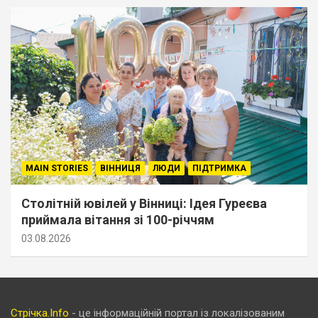
MAIN STORIES
ВІННИЦЯ
ЛЮДИ
ПІДТРИМКА
Столітній ювілей у Вінниці: Ідея Гуреєва
приймала вітання зі 100-річчям
03.08.2026
Стрічка.Info
- це інформаційній портал із локалізованим