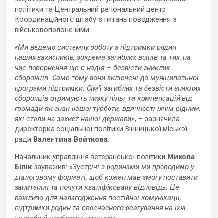
політики та Центральний регіональний центр
Координаційного штабу з питань поводження з
військовополоненими.
«Ми ведемо системну роботу з підтримки родин
наших захисників, зокрема загиблих воїнів та тих, на
чиє повернення ще є надія – безвісти зниклих
оборонців. Саме тому вони включені до муніципальної
програми підтримки. Сім’ї загиблих та безвісти зниклих
оборонців отримують низку пільг та компенсацій від
громади як знак нашої турботи, вдячності їхнім рідним,
які стали на захист нашої держави»
, – зазначила
директорка соціальної політики Вінницької міської
ради
Валентина Войткова
.
Начальник управління ветеранської політики
Микола
Білік
зауважив:
«Зустрічі з родинами ми проводимо у
діалоговому форматі, щоб кожен мав змогу поставити
запитання та почути кваліфіковану відповідь. Це
важливо для налагодження постійної комунікації,
підтримки родин та своєчасного реагування на їхні
потреби й проблемні питання»
.