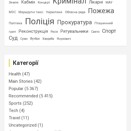
Кримінал
Кабмін
Лікарні
Земля
Концерт
МАУ
Пожежа
МЗС
Маршрутні таксі
Наркотики
Обласна рада
Поліція
Прокуратура
Політика
Пташинний
Спорт
Реконструкція
Рятувальники
грип
Росія
Свято
Суд
Сумо
Футбол
Хвороба
Янукович
Категорії
Health
(47)
Main Stories
(42)
Popular
(5 367)
Recommended
(5 415)
Sports
(252)
Tech
(4)
Travel
(11)
Uncategorized
(1)