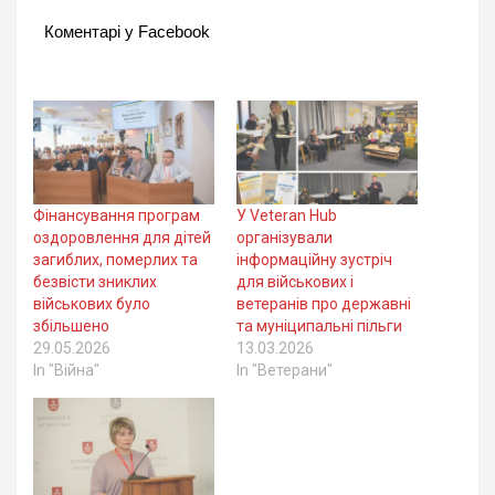
Коментарі у Facebook
Фінансування програм
У Veteran Hub
оздоровлення для дітей
організували
загиблих, померлих та
інформаційну зустріч
безвісти зниклих
для військових і
військових було
ветеранів про державні
збільшено
та муніципальні пільги
29.05.2026
13.03.2026
In "Війна"
In "Ветерани"