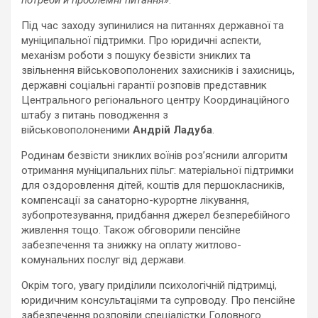
Під час заходу зупинилися на питаннях державної та
муніципальної підтримки. Про юридичні аспекти,
механізм роботи з пошуку безвісти зниклих та
звільнення військовополонених захисників і захисниць,
державні соціальні гарантії розповів представник
Центрального регіонального центру Координаційного
штабу з питань поводження з
військовополоненими
Андрій Ладуба
.
Родинам безвісти зниклих воїнів роз’яснили алгоритм
отримання муніципальних пільг: матеріальної підтримки
для оздоровлення дітей, коштів для першокласників,
компенсації за санаторно-курортне лікування,
зубопротезування, придбання джерел безперебійного
живлення тощо. Також обговорили пенсійне
забезпечення та знижку на оплату житлово-
комунальних послуг від держави.
Окрім того, увагу приділили психологічній підтримці,
юридичним консультаціями та супроводу. Про пенсійне
забезпечення розповіли спеціалістки Головного