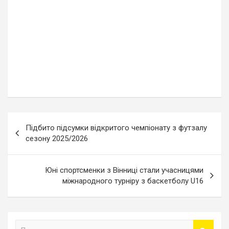
Навігація
Підбито підсумки відкритого чемпіонату з футзалу
записів
сезону 2025/2026
Юні спортсменки з Вінниці стали учасницями
міжнародного турніру з баскетболу U16
П