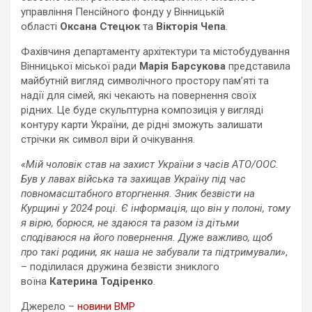
управління Пенсійного фонду у Вінницькій
області
Оксана Стецюк
та
Вікторія Чепа
.
Фахівчиня департаменту архітектури та містобудування
Вінницької міської ради
Марія Барсукова
представила
майбутній вигляд символічного простору пам’яті та
надії для сімей, які чекають на повернення своїх
рідних. Це буде скульптурна композиція у вигляді
контуру карти України, де рідні зможуть залишати
стрічки як символ віри й очікування.
«Мій чоловік став на захист України з часів АТО/ООС.
Був у лавах війська та захищав Україну під час
повномасштабного вторгнення. Зник безвісти на
Курщині у 2024 році. Є інформація, що він у полоні, тому
я вірю, борюся, не здаюся та разом із дітьми
сподіваюся на його повернення. Дуже важливо, щоб
про такі родини, як наша не забували та підтримували»
,
– поділилася дружина безвісти зниклого
воїна
Катерина Тодіренко
.
Джерело –
новини ВМР