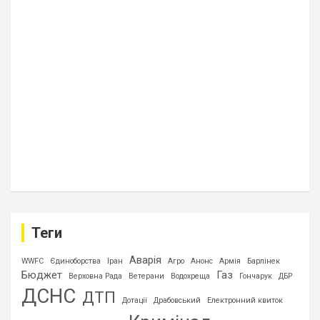
Теги
Аварія
WWFC
Єдиноборства
Іран
Агро
Анонс
Армія
Барлінек
Бюджет
Газ
Верховна Рада
Ветерани
Водохреща
Гончарук
ДБР
ДСНС
ДТП
Дотації
Драбовський
Електронний квиток