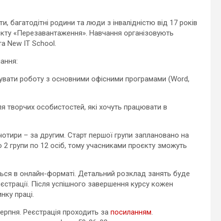
ти, багатодітні родини та люди з інвалідністю від 17 років
кту «Перезавантаження». Навчання організовують
а New IT School.
ання:
анувати роботу з основними офісними програмами (Word,
я творчих особистостей, які хочуть працювати в
отири – за другим. Старт першої групи заплановано на
 2 групи по 12 осіб, тому учасниками проєкту зможуть
ься в онлайн-форматі. Детальний розклад занять буде
страції. Після успішного завершення курсу кожен
нку праці.
серпня. Реєстрація проходить за
посиланням
.