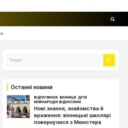
ки
П
о
ш
у
к
Останні новини
ВІДПОЧИНОК
ВІННИЦЯ
ДІТИ
МІЖНАРОДНІ ВІДНОСИНИ
Нові знання, знайомства й
враження: вінницькі школярі
повернулися з Мюнстера