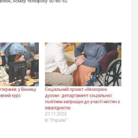
влюк, номер телефону 50-86-92.
теранів: у Вінниці
Соціальний проєкт «Нескорені
овний курс
духом»: департамент соціальної
політики запрошує до участі містян з
інвалідністю
27.11.2023
In "Popular"