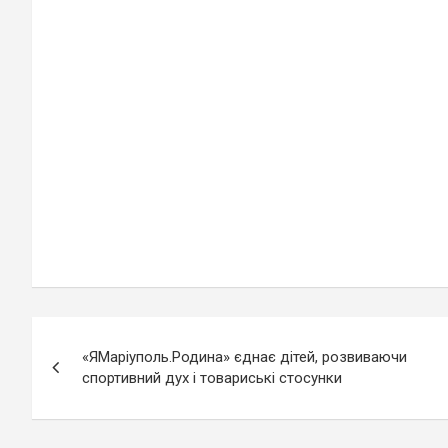
Навігація
«ЯМаріуполь.Родина» єднає дітей, розвиваючи
записів
спортивний дух і товариські стосунки