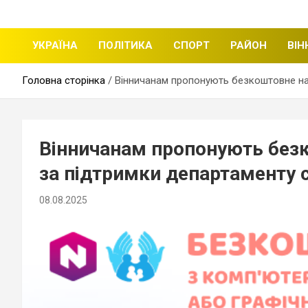
щоденні новини міста Вінниці
Вінницька стрічка
УКРАЇНА
ПОЛІТИКА
СПОРТ
РАЙОН
ВІН
Головна сторінка
Вінничанам пропонують безкоштовне нав
Вінничанам пропонують безк
за підтримки департаменту с
08.08.2025