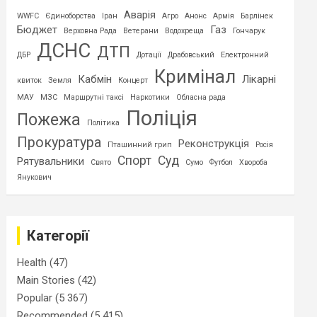
Аварія
WWFC
Єдиноборства
Іран
Агро
Анонс
Армія
Барлінек
Бюджет
Газ
Верховна Рада
Ветерани
Водохреща
Гончарук
ДСНС
ДТП
ДБР
Дотації
Драбовський
Електронний
Кримінал
Кабмін
Лікарні
квиток
Земля
Концерт
МАУ
МЗС
Маршрутні таксі
Наркотики
Обласна рада
Поліція
Пожежа
Політика
Прокуратура
Реконструкція
Пташинний грип
Росія
Спорт
Суд
Рятувальники
Свято
Сумо
Футбол
Хвороба
Янукович
Категорії
Health
(47)
Main Stories
(42)
Popular
(5 367)
Recommended
(5 415)