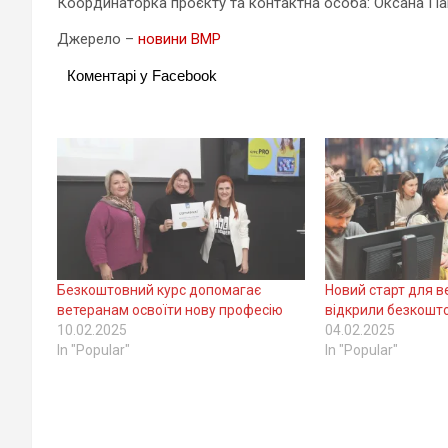
Координаторка проєкту та контактна особа: Оксана Па
Джерело –
новини ВМР
Коментарі у Facebook
Безкоштовний курс допомагає
Новий старт для ве
ветеранам освоїти нову професію
відкрили безкошт
10.02.2025
04.02.2025
In "Popular"
In "Popular"