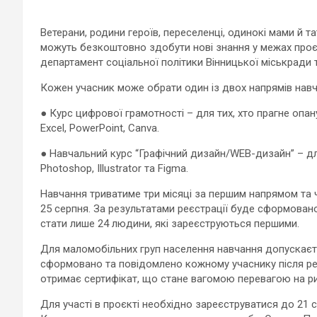
Ветерани, родини героїв, переселенці, одинокі мами й та
можуть безкоштовно здобути нові знання у межах проє
департамент соціальної політики Вінницької міськради т
Кожен учасник може обрати один із двох напрямів навч
● Курс цифрової грамотності – для тих, хто прагне оп
Excel, PowerPoint, Canva.
● Навчальний курс “Графічний дизайн/WEB-дизайн” – дл
Photoshop, Illustrator та Figma.
Навчання триватиме три місяці за першим напрямом та ч
25 серпня. За результатами реєстрації буде сформовано
стати лише 24 людини, які зареєструються першими.
Для маломобільних груп населення навчання допускаєт
сформовано та повідомлено кожному учаснику після реє
отримає сертифікат, що стане вагомою перевагою на ри
Для участі в проєкті необхідно зареєструватися до 21 