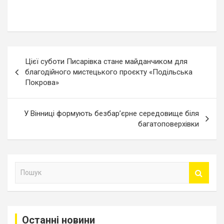
Навігація
Цієї суботи Писарівка стане майданчиком для
записів
благодійного мистецького проєкту «Подільська
Покрова»
У Вінниці формують безбар’єрне середовище біля
багатоповерхівки
П
о
ш
у
к
Останні новини