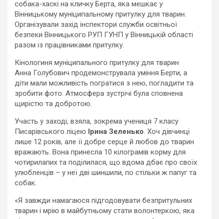
собака-хаскі на кличку Берта, яка мешкає у
Вінницькому муніципальному притулку для тварин.
Організували захід інспектори служби освітньої
безпеки Вінницького РУП ГУНП у Вінницькій області
разом із працівниками притулку.
Кінологиня муніципального притулку для тварин
Анна Голубович продемонструвала уміння Берти, а
діти мали можливість погратися з нею, погладити та
зробити фото. Атмосфера зустрічі була сповнена
щирістю та добротою.
Участь у заході, взяла, зокрема учениця 7 класу
Писарівського ліцею
Ірина Зеленько
. Хоч дівчинці
лише 12 років, але її добре серце й любов до тварин
вражають. Вона принесла 10 кілограмів корму для
чотирилапих та поділилася, що вдома дбає про своїх
улюбленців – у неї дві шиншили, по стільки ж папуг та
собак.
«Я завжди намагаюся підгодовувати безпритульних
тварин і мрію в майбутньому стати волонтеркою, яка