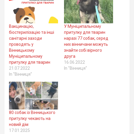
Вакцинацію,
У Муніципальному
біостерилізацію та інші
притулку для тварин
санітарні заходи
наразі 77 собак, серед
проводять у
них вінничани можуть
Вінницькому
знайти собі вірного
Муніципальному
друга
притулку для тварин
16.06.2022
21.07.2022
In "Вінниця"
In "Вінниця"
80 собак із Вінницького
притулку чекають на
новий дім
17.01.2025