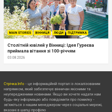
MAIN STORIES
ВІННИЦЯ
ЛЮДИ
ПІДТРИМКА
Столітній ювілей у Вінниці: Ідея Гуреєва
приймала вітання зі 100-річчям
03.08.2026
Стрічка.Info
- це інформаційній портал із локалізованим
напрямком, який забезпечує вінничан якісними та
неупередженими новинами. Якщо ви хочете надати нам
будь-яку інформацію або повідомити про помилку -
зв'яжіться з нашим менеджером через соціальні мережі,
вказані в шапці профілю