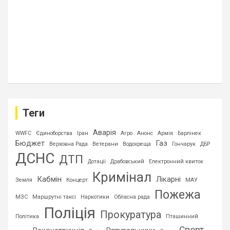
Теги
Аварія
WWFC
Єдиноборства
Іран
Агро
Анонс
Армія
Барлінек
Бюджет
Газ
Верховна Рада
Ветерани
Водохреща
Гончарук
ДБР
ДСНС
ДТП
Дотації
Драбовський
Електронний квиток
Кримінал
Кабмін
Лікарні
Земля
Концерт
МАУ
Пожежа
МЗС
Маршрутні таксі
Наркотики
Обласна рада
Поліція
Прокуратура
Політика
Пташинний