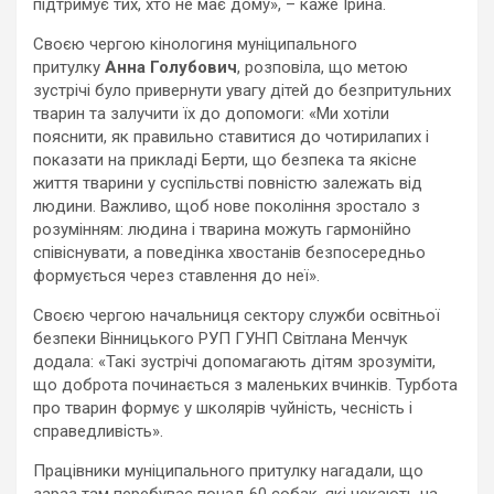
підтримує тих, хто не має дому», – каже Ірина.
Своєю чергою кінологиня муніципального
притулку
Анна Голубович
, розповіла, що метою
зустрічі було привернути увагу дітей до безпритульних
тварин та залучити їх до допомоги: «Ми хотіли
пояснити, як правильно ставитися до чотирилапих і
показати на прикладі Берти, що безпека та якісне
життя тварини у суспільстві повністю залежать від
людини. Важливо, щоб нове покоління зростало з
розумінням: людина і тварина можуть гармонійно
співіснувати, а поведінка хвостанів безпосередньо
формується через ставлення до неї».
Своєю чергою начальниця сектору служби освітньої
безпеки Вінницького РУП ГУНП Світлана Менчук
додала: «Такі зустрічі допомагають дітям зрозуміти,
що доброта починається з маленьких вчинків. Турбота
про тварин формує у школярів чуйність, чесність і
справедливість».
Працівники муніципального притулку нагадали, що
зараз там перебуває понад 60 собак, які чекають на