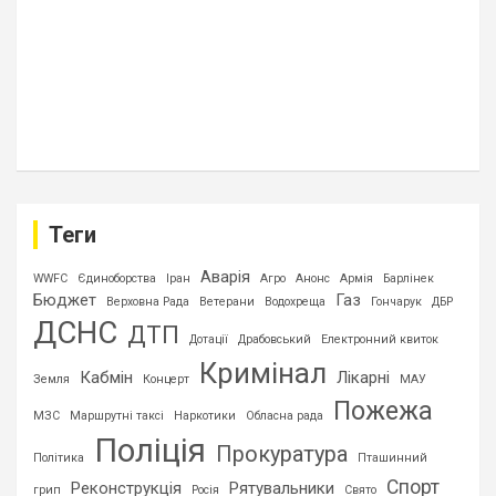
Теги
Аварія
WWFC
Єдиноборства
Іран
Агро
Анонс
Армія
Барлінек
Бюджет
Газ
Верховна Рада
Ветерани
Водохреща
Гончарук
ДБР
ДСНС
ДТП
Дотації
Драбовський
Електронний квиток
Кримінал
Кабмін
Лікарні
Земля
Концерт
МАУ
Пожежа
МЗС
Маршрутні таксі
Наркотики
Обласна рада
Поліція
Прокуратура
Політика
Пташинний
Спорт
Реконструкція
Рятувальники
грип
Росія
Свято