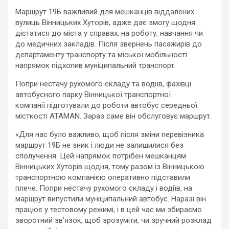
Маршрут 19Б важливий для мешканців віддалених
вулиць Вінницьких Хуторів, адже дає змогу щодня
дістатися до міста у справах, на роботу, навчання чи
до медичних закладів. Після звернень пасажирів до
департаменту транспорту та міської мобільності
напрямок підхопив муніципальний транспорт.
Попри нестачу рухомого складу та водіїв, фахівці
автобусного парку Вінницької транспортної
компанії підготували до роботи автобус середньої
місткості ATAMAN. Зараз саме він обслуговує маршрут.
«Для нас було важливо, щоб після зміни перевізника
маршрут 19Б не зник і люди не залишилися без
сполучення. Цей напрямок потрібен мешканцям
Вінницьких Хуторів щодня, тому разом із Вінницькою
транспортною компанією оперативно підставили
плече. Попри нестачу рухомого складу і водіїв, на
маршрут випустили муніципальний автобус. Наразі він
працює у тестовому режимі, і в цей час ми збираємо
зворотний зв’язок, щоб зрозуміти, чи зручний розклад