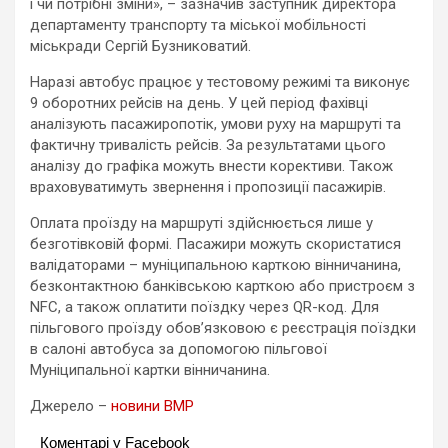
і чи потрібні зміни», – зазначив заступник директора
департаменту транспорту та міської мобільності
міськради Сергій Бузниковатий.
Наразі автобус працює у тестовому режимі та виконує
9 оборотних рейсів на день. У цей період фахівці
аналізують пасажиропотік, умови руху на маршруті та
фактичну тривалість рейсів. За результатами цього
аналізу до графіка можуть внести корективи. Також
враховуватимуть звернення і пропозиції пасажирів.
Оплата проїзду на маршруті здійснюється лише у
безготівковій формі. Пасажири можуть скористатися
валідаторами – муніципальною карткою вінничанина,
безконтактною банківською карткою або пристроєм з
NFC, а також оплатити поїздку через QR-код. Для
пільгового проїзду обов’язковою є реєстрація поїздки
в салоні автобуса за допомогою пільгової
Муніципальної картки вінничанина.
Джерело –
новини ВМР
Коментарі у Facebook