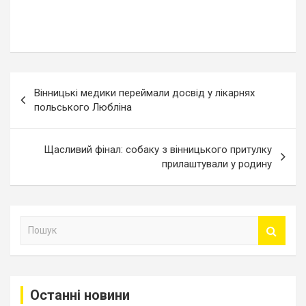
Навігація
Вінницькі медики переймали досвід у лікарнях
записів
польського Любліна
Щасливий фінал: собаку з вінницького притулку
прилаштували у родину
П
о
ш
у
к
Останні новини