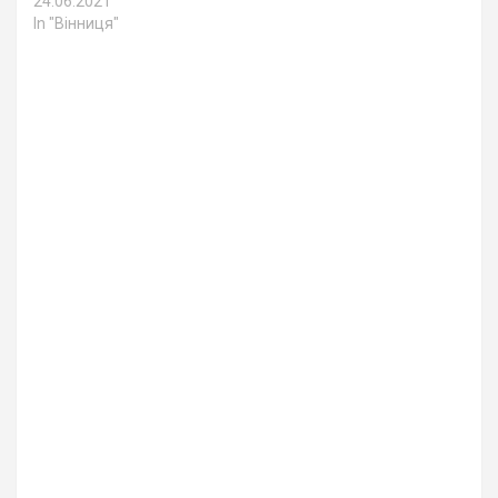
24.06.2021
In "Вінниця"