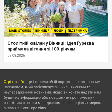
MAIN STORIES
ВІННИЦЯ
ЛЮДИ
ПІДТРИМКА
Столітній ювілей у Вінниці: Ідея Гуреєва
приймала вітання зі 100-річчям
03.08.2026
Стрічка.Info
- це інформаційній портал із локалізованим
напрямком, який забезпечує вінничан якісними та
неупередженими новинами. Якщо ви хочете надати нам
будь-яку інформацію або повідомити про помилку -
зв'яжіться з нашим менеджером через соціальні мережі,
вказані в шапці профілю