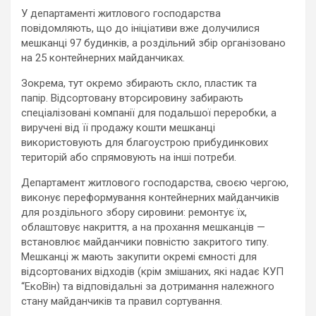
У департаменті житлового господарства
повідомляють, що до ініціативи вже долучилися
мешканці 97 будинків, а роздільний збір організовано
на 25 контейнерних майданчиках.
Зокрема, тут окремо збирають скло, пластик та
папір. Відсортовану вторсировину забирають
спеціалізовані компанії для подальшої переробки, а
виручені від її продажу кошти мешканці
використовують для благоустрою прибудинкових
територій або спрямовують на інші потреби.
Департамент житлового господарства, своєю чергою,
виконує переформування контейнерних майданчиків
для роздільного збору сировини: ремонтує їх,
облаштовує накриття, а на прохання мешканців —
встановлює майданчики повністю закритого типу.
Мешканці ж мають закупити окремі ємності для
відсортованих відходів (крім змішаних, які надає КУП
“ЕкоВін) та відповідальні за дотримання належного
стану майданчиків та правил сортування.