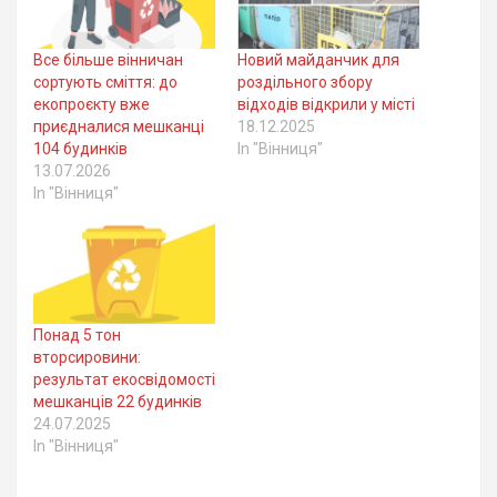
Все більше вінничан
Новий майданчик для
сортують сміття: до
роздільного збору
екопроєкту вже
відходів відкрили у місті
приєдналися мешканці
18.12.2025
104 будинків
In "Вінниця"
13.07.2026
In "Вінниця"
Понад 5 тон
вторсировини:
результат екосвідомості
мешканців 22 будинків
24.07.2025
In "Вінниця"