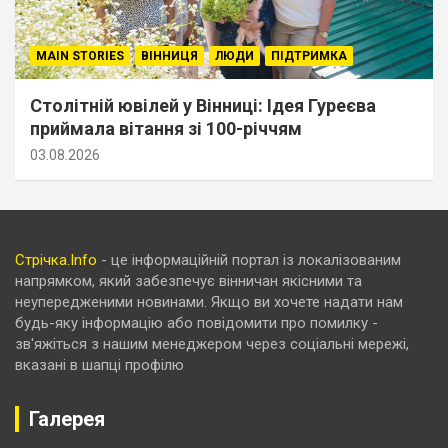
MAIN STORIES
ВІННИЦЯ
ЛЮДИ
ПІДТРИМКА
Столітній ювілей у Вінниці: Ідея Гуреєва
приймала вітання зі 100-річчям
03.08.2026
Стрічка.Info
- це інформаційній портал із локалізованим
напрямком, який забезпечує вінничан якісними та
неупередженими новинами. Якщо ви хочете надати нам
будь-яку інформацію або повідомити про помилку -
зв'яжіться з нашим менеджером через соціальні мережі,
вказані в шапці профілю
Галерея