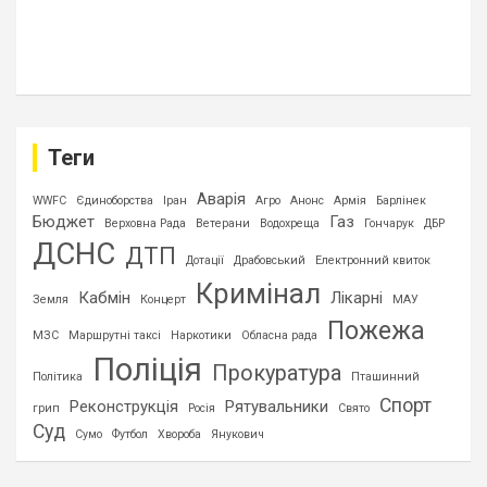
Теги
Аварія
WWFC
Єдиноборства
Іран
Агро
Анонс
Армія
Барлінек
Бюджет
Газ
Верховна Рада
Ветерани
Водохреща
Гончарук
ДБР
ДСНС
ДТП
Дотації
Драбовський
Електронний квиток
Кримінал
Кабмін
Лікарні
Земля
Концерт
МАУ
Пожежа
МЗС
Маршрутні таксі
Наркотики
Обласна рада
Поліція
Прокуратура
Політика
Пташинний
Спорт
Реконструкція
Рятувальники
грип
Росія
Свято
Суд
Сумо
Футбол
Хвороба
Янукович