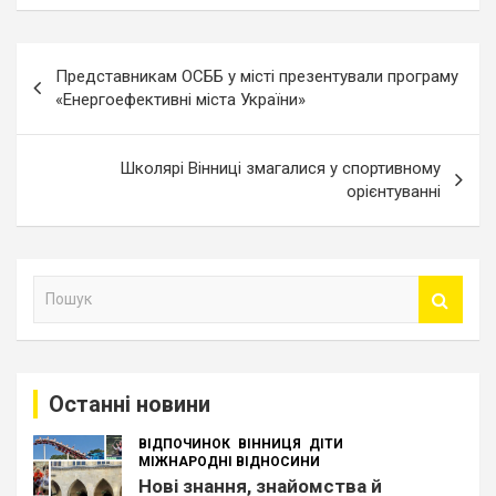
Навігація
Представникам ОСББ у місті презентували програму
записів
«Енергоефективні міста України»
Школярі Вінниці змагалися у спортивному
орієнтуванні
П
о
ш
у
к
Останні новини
ВІДПОЧИНОК
ВІННИЦЯ
ДІТИ
МІЖНАРОДНІ ВІДНОСИНИ
Нові знання, знайомства й