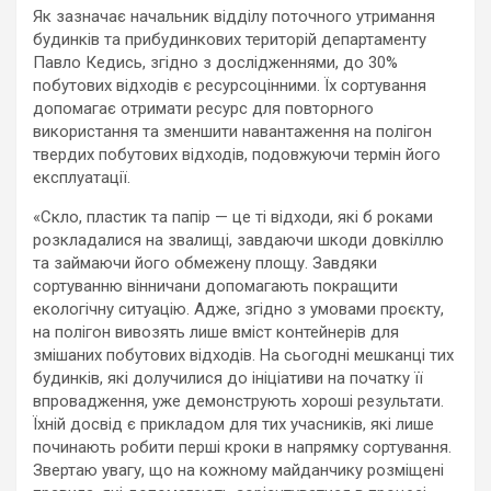
Як зазначає начальник відділу поточного утримання
будинків та прибудинкових територій департаменту
Павло Кедись, згідно з дослідженнями, до 30%
побутових відходів є ресурсоцінними. Їх сортування
допомагає отримати ресурс для повторного
використання та зменшити навантаження на полігон
твердих побутових відходів, подовжуючи термін його
експлуатації.
«Скло, пластик та папір — це ті відходи, які б роками
розкладалися на звалищі, завдаючи шкоди довкіллю
та займаючи його обмежену площу. Завдяки
сортуванню вінничани допомагають покращити
екологічну ситуацію. Адже, згідно з умовами проєкту,
на полігон вивозять лише вміст контейнерів для
змішаних побутових відходів. На сьогодні мешканці тих
будинків, які долучилися до ініціативи на початку її
впровадження, уже демонструють хороші результати.
Їхній досвід є прикладом для тих учасників, які лише
починають робити перші кроки в напрямку сортування.
Звертаю увагу, що на кожному майданчику розміщені