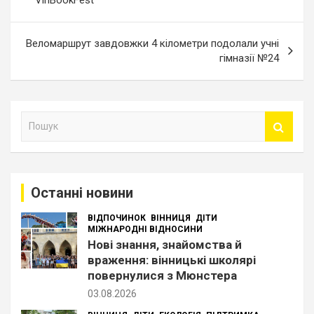
VinBookFest
Веломаршрут завдовжки 4 кілометри подолали учні
гімназії №24
П
о
ш
у
к
Останні новини
ВІДПОЧИНОК
ВІННИЦЯ
ДІТИ
МІЖНАРОДНІ ВІДНОСИНИ
Нові знання, знайомства й
враження: вінницькі школярі
повернулися з Мюнстера
03.08.2026