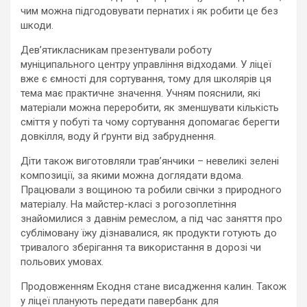
чим можна підгодовувати пернатих і як робити це без
шкоди.
Дев’ятикласникам презентували роботу
муніципального центру управління відходами. У ліцеї
вже є ємності для сортування, тому для школярів ця
тема має практичне значення. Учням пояснили, які
матеріали можна переробити, як зменшувати кількість
сміття у побуті та чому сортування допомагає берегти
довкілля, воду й ґрунти від забруднення.
Діти також виготовляли трав’янчики – невеликі зелені
композиції, за якими можна доглядати вдома.
Працювали з вощиною та робили свічки з природного
матеріалу. На майстер-класі з рогозоплетіння
знайомилися з давнім ремеслом, а під час заняття про
сублімовану їжу дізнавалися, як продукти готують до
тривалого зберігання та використання в дорозі чи
польових умовах.
Продовженням Екодня стане висадження калин. Також
у ліцеї планують передати павербанк для