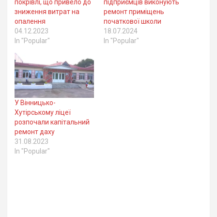
покрівлі, що привело до
підприємців виконують
зниження витрат на
ремонт приміщень
опалення
початкової школи
04.12.2023
18.07.2024
In "Popular"
In "Popular"
У Вінницько-
Хутірському ліцеї
розпочали капітальний
ремонт даху
31.08.2023
In "Popular"