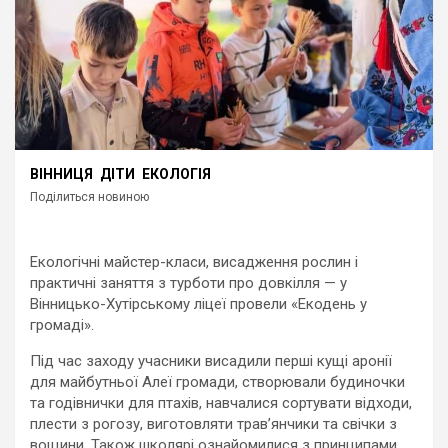
ВІННИЦЯ
ДІТИ
ЕКОЛОГІЯ
Поділиться новиною
Екологічні майстер-класи, висадження рослин і
практичні заняття з турботи про довкілля — у
Вінницько-Хутірському ліцеї провели «Екодень у
громаді».
Під час заходу учасники висадили перші кущі аронії
для майбутньої Алеї громади, створювали будиночки
та годівнички для птахів, навчалися сортувати відходи,
плести з рогозу, виготовляти трав’янчики та свічки з
вощини. Також школярі ознайомилися з принципами