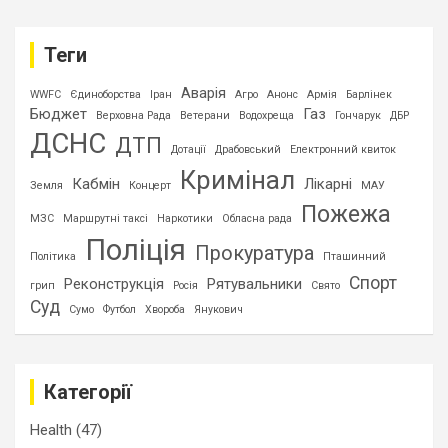
Теги
Аварія
WWFC
Єдиноборства
Іран
Агро
Анонс
Армія
Барлінек
Бюджет
Газ
Верховна Рада
Ветерани
Водохреща
Гончарук
ДБР
ДСНС
ДТП
Дотації
Драбовський
Електронний квиток
Кримінал
Кабмін
Лікарні
Земля
Концерт
МАУ
Пожежа
МЗС
Маршрутні таксі
Наркотики
Обласна рада
Поліція
Прокуратура
Політика
Пташинний
Спорт
Реконструкція
Рятувальники
грип
Росія
Свято
Суд
Сумо
Футбол
Хвороба
Янукович
Категорії
Health
(47)