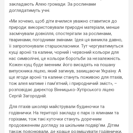
закладають Алею громади. За рослинами
доглядатимуть учні.
«Ми хочемо, щоб діти вчилися уважно ставитися до
природи: використовували природні матеріали, менше
засмічували довкілля, спостерігали за рослинами,
тваринами, погодними змінами. Ідея ця виникла давно,
її запропонували старшокласники. Тут чергуватимуться
кущі аронії та калини, чорний і червоний кольори для
нас символічні, це кольори боротьби за незалежність.
Кожен кущ буде іменним: його висадять на пошану
випускника ліцею, який загинув, захищаючи Україну. А
ще ягоди аронії та калини стануть поживою для птахів,
тож алея матиме і пам’ятний, і природничий зміст», –
розповідає директор Вінницько-Хутірського ліцею
Сергій Загородній.
Для птахів школярі майстрували будиночки та
годівнички. На території закладу є парк із ялинами та
горіхами, тож такі куточки стануть доречним
продовженням догляду за шкільним подвір’ям. Дітям
також пояснювали, де краще розміщувати годівнички,