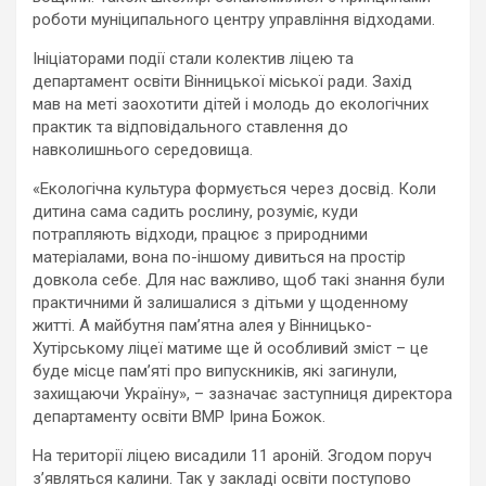
роботи муніципального центру управління відходами.
Ініціаторами події стали колектив ліцею та
департамент освіти Вінницької міської ради. Захід
мав на меті заохотити дітей і молодь до екологічних
практик та відповідального ставлення до
навколишнього середовища.
«Екологічна культура формується через досвід. Коли
дитина сама садить рослину, розуміє, куди
потрапляють відходи, працює з природними
матеріалами, вона по-іншому дивиться на простір
довкола себе. Для нас важливо, щоб такі знання були
практичними й залишалися з дітьми у щоденному
житті. А майбутня пам’ятна алея у Вінницько-
Хутірському ліцеї матиме ще й особливий зміст – це
буде місце пам’яті про випускників, які загинули,
захищаючи Україну», – зазначає заступниця директора
департаменту освіти ВМР Ірина Божок.
На території ліцею висадили 11 ароній. Згодом поруч
з’являться калини. Так у закладі освіти поступово