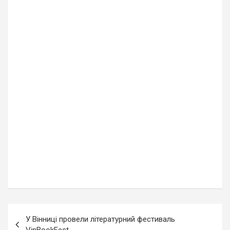
Навігація
У Вінниці провели літературний фестиваль
записів