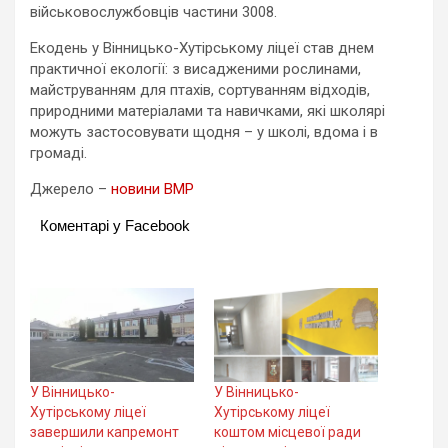
військовослужбовців частини 3008.
Екодень у Вінницько-Хутірському ліцеї став днем
практичної екології: з висадженими рослинами,
майструванням для птахів, сортуванням відходів,
природними матеріалами та навичками, які школярі
можуть застосовувати щодня – у школі, вдома і в
громаді.
Джерело –
новини ВМР
Коментарі у Facebook
У Вінницько-
У Вінницько-
Хутірському ліцеї
Хутірському ліцеї
завершили капремонт
коштом місцевої ради