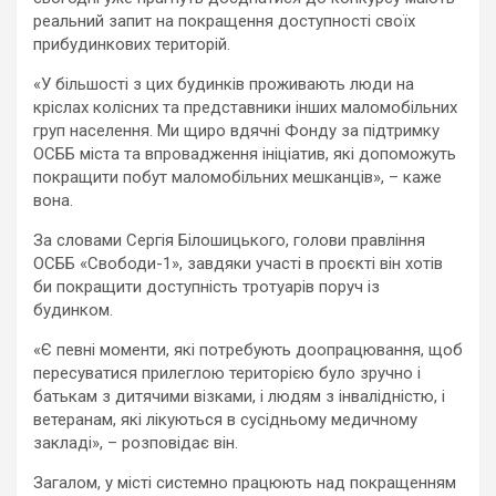
реальний запит на покращення доступності своїх
прибудинкових територій.
«У більшості з цих будинків проживають люди на
кріслах колісних та представники інших маломобільних
груп населення. Ми щиро вдячні Фонду за підтримку
ОСББ міста та впровадження ініціатив, які допоможуть
покращити побут маломобільних мешканців», – каже
вона.
За словами Сергія Білошицького, голови правління
ОСББ «Свободи-1», завдяки участі в проєкті він хотів
би покращити доступність тротуарів поруч із
будинком.
«Є певні моменти, які потребують доопрацювання, щоб
пересуватися прилеглою територією було зручно і
батькам з дитячими візками, і людям з інвалідністю, і
ветеранам, які лікуються в сусідньому медичному
закладі», – розповідає він.
Загалом, у місті системно працюють над покращенням