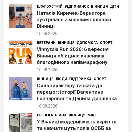
БЛАГОУСТРІЙ
ВІДПОЧИНОК
ВІННИЦЯ
ДІТИ
Наталія Киричек-Вернигора
зустрілася з міським головою
Вінниці
10.08.2026
ВЕТЕРАНИ
ВІННИЦЯ
ДОПОМОГА
СПОРТ
Vinnytsia Run 2026: 6 вересня
Вінниця об’єднає учасників
благодійного напівмарафону
10.08.2026
ВІННИЦЯ
ЛЮДИ
ПІДТРИМКА
СПОРТ
Сила характеру та жага до
перемог: історії Валентини
Гончарової та Данила Даніленка
10.08.2026
БЕЗПЕКА
ВІЙНА
ВІННИЦЯ
МВС
У Вінниці модернізують укриття
та навчатимуть голів ОСББ за