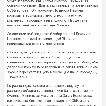
Окрім фінансової підтримки, конкурс передбачає
освітню складову. Для представників та представниць
ОСББ голова ГО «Гармонія» Людмила Нецкіна
проводить воркшопи з доступності та етичної
комунікації з людьми з інвалідністю. Перше таке
навчання відбулось, сьогодні, 2 червня.
За словами амбасадорки безбар’єрності Людмили
Нецкіної, сьогодні важливо, щоб Вінниця
продовжувала ставати доступною.
«На жаль, якщо говорити про багатоквартирні житлові
будинки, то нам дісталося багато радянської
спадщини, з якою ми зараз мусимо щось зробити, аби
дворовий простір перетворився на такий, яким би було
зручно пересуватися усім мешканцям нашої громади»,
– каже вона.
Як розповідає головна спеціалістка відділу по
розвитку об’єднань співвласників багатоквартирних
будинків Вінницької міської ради Ольга Воронкова,
важливо, що більшість голів правлінь ОСББ, які на
сьогодні уже прагнуть доєднатися до конкурсу мають