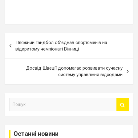
Навігація
Пляжний гандбол об’єднав спортсменів на
записів
відкритому чемпіонаті Вінниці
Досвід Швеції допомагає розвивати сучасну
систему управління відходами
П
о
ш
у
к
Останні новини