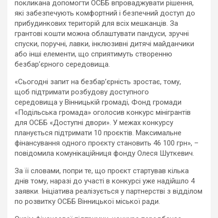
покликана допомогти ОСББ впроваджувати рішення,
які забезпечують комфортний і безпечний доступ до
прибудинкових територій для всіх мешканців. За
грантові кошти можна облаштувати пандуси, зручні
спуски, поручні, лавки, інклюзивні дитячі майданчики
або інші елементи, що сприятимуть створенню
безбар’єрного середовища.
«Сьогодні запит на безбар’єрність зростає, тому,
щоб підтримати розбудову доступного
середовища у Вінницькій громаді, Фонд громади
«Подільська громада» оголосив конкурс мінігрантів
для ОСББ «Доступні двори». У межах конкурсу
планується підтримати 10 проєктів. Максимальне
фінансування одного проєкту становить 46 100 грн», –
повідомила комунікаційниця фонду Олеся Шуткевич.
За її словами, попри те, що проєкт стартував кілька
днів тому, наразі до участі в конкурсі уже надійшло 4
заявки. Ініціатива реалізується у партнерстві з відділом
по розвитку ОСББ Вінницької міської ради.