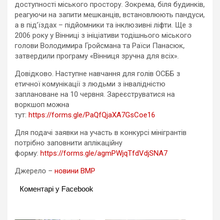
доступності міського простору. Зокрема, біля будинків,
реагуючи на запити мешканців, встановлюють пандуси,
а в під’їздах – підйомники та інклюзивні ліфти. Ще з
2006 року у Вінниці з ініціативи тодішнього міського
голови Володимира Гройсмана та Раїси Панасюк,
затвердили програму «Вінниця зручна для всіх».
Довідково. Наступне навчання для голів ОСББ з
етичної комунікації з людьми з інвалідністю
заплановане на 10 червня. Зареєструватися на
воркшоп можна
тут:
https://forms.gle/PaQfQjaXA7GsCoe16
Для подачі заявки на участь в конкурсі мінігрантів
потрібно заповнити аплікаційну
форму:
https://forms.gle/agmPWjqTfdVdjSNA7
Джерело –
новини ВМР
Коментарі у Facebook