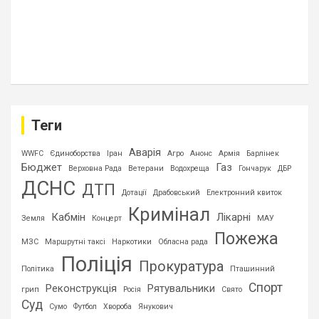
Теги
Аварія
WWFC
Єдиноборства
Іран
Агро
Анонс
Армія
Барлінек
Бюджет
Газ
Верховна Рада
Ветерани
Водохреща
Гончарук
ДБР
ДСНС
ДТП
Дотації
Драбовський
Електронний квиток
Кримінал
Кабмін
Лікарні
Земля
Концерт
МАУ
Пожежа
МЗС
Маршрутні таксі
Наркотики
Обласна рада
Поліція
Прокуратура
Політика
Пташинний
Спорт
Реконструкція
Рятувальники
грип
Росія
Свято
Суд
Сумо
Футбол
Хвороба
Янукович