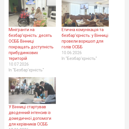
Мінігранти на
Етична комунікація та
безбар’єрність: десять
безбар’єрність: у Вінниці
ОСББ Вінниці
провели воркшоп для
покращать доступність
голів ОСББ
прибудинкових
10.06.2026
територій
In "Безбар'єрність"
10.07.2026
In "Безбар'єрність"
У Вінниці стартував
дводенний інтенсив із
домедичної допомоги
для керівників ОСББ