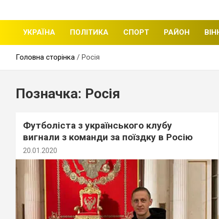
щоденні новини міста Вінниці
Вінницька стрічка
УКРАЇНА
ПОЛІТИКА
СПОРТ
РАЙОН
ВІН
Головна сторінка
Росія
Позначка:
Росія
Футболіста з українського клубу
вигнали з команди за поїздку в Росію
20.01.2020