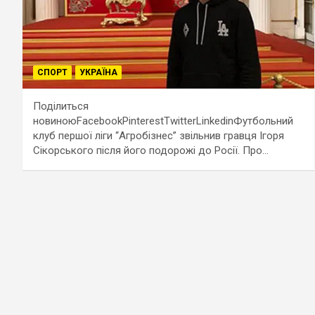
СПОРТ
УКРАЇНА
Поділиться
новиноюFacebookPinterestTwitterLinkedinФутбольний
клуб першої ліги “Агробізнес” звільнив гравця Ігоря
Сікорського після його подорожі до Росії. Про…