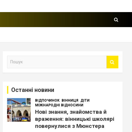
П
о
ш
у
к
Останні новини
ВІДПОЧИНОК
ВІННИЦЯ
ДІТИ
МІЖНАРОДНІ ВІДНОСИНИ
Нові знання, знайомства й
враження: вінницькі школярі
повернулися з Мюнстера