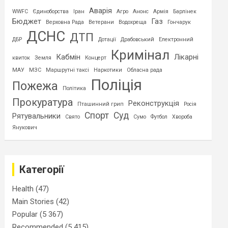
Аварія
WWFC
Єдиноборства
Іран
Агро
Анонс
Армія
Барлінек
Бюджет
Газ
Верховна Рада
Ветерани
Водохреща
Гончарук
ДСНС
ДТП
ДБР
Дотації
Драбовський
Електронний
Кримінал
Кабмін
Лікарні
квиток
Земля
Концерт
МАУ
МЗС
Маршрутні таксі
Наркотики
Обласна рада
Поліція
Пожежа
Політика
Прокуратура
Реконструкція
Пташинний грип
Росія
Спорт
Суд
Рятувальники
Свято
Сумо
Футбол
Хвороба
Янукович
Категорії
Health
(47)
Main Stories
(42)
Popular
(5 367)
Recommended
(5 415)