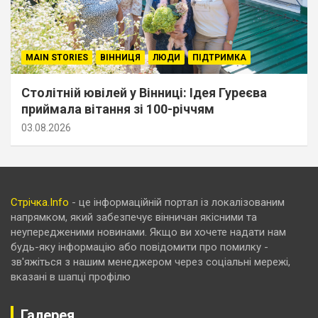
MAIN STORIES
ВІННИЦЯ
ЛЮДИ
ПІДТРИМКА
Столітній ювілей у Вінниці: Ідея Гуреєва
приймала вітання зі 100-річчям
03.08.2026
Стрічка.Info
- це інформаційній портал із локалізованим
напрямком, який забезпечує вінничан якісними та
неупередженими новинами. Якщо ви хочете надати нам
будь-яку інформацію або повідомити про помилку -
зв'яжіться з нашим менеджером через соціальні мережі,
вказані в шапці профілю
Галерея