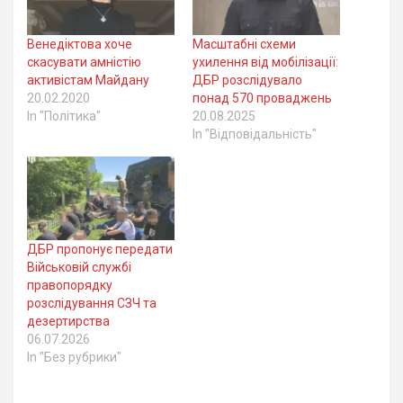
Венедіктова хоче
Масштабні схеми
скасувати амністію
ухилення від мобілізації:
активістам Майдану
ДБР розслідувало
20.02.2020
понад 570 проваджень
In "Політика"
20.08.2025
In "Відповідальність"
ДБР пропонує передати
Військовій службі
правопорядку
розслідування СЗЧ та
дезертирства
06.07.2026
In "Без рубрики"