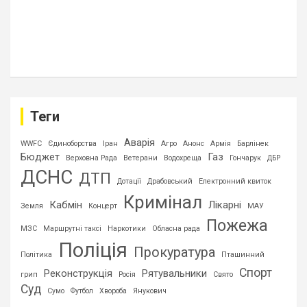
Теги
Аварія
WWFC
Єдиноборства
Іран
Агро
Анонс
Армія
Барлінек
Бюджет
Газ
Верховна Рада
Ветерани
Водохреща
Гончарук
ДБР
ДСНС
ДТП
Дотації
Драбовський
Електронний квиток
Кримінал
Кабмін
Лікарні
Земля
Концерт
МАУ
Пожежа
МЗС
Маршрутні таксі
Наркотики
Обласна рада
Поліція
Прокуратура
Політика
Пташинний
Спорт
Реконструкція
Рятувальники
грип
Росія
Свято
Суд
Сумо
Футбол
Хвороба
Янукович