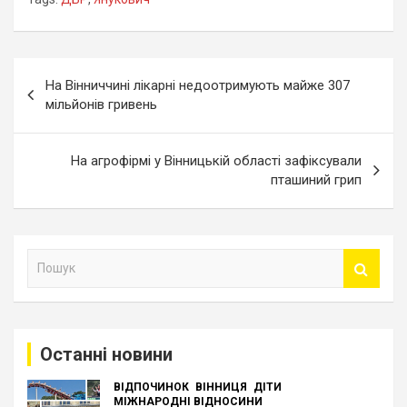
Навігація
На Вінниччині лікарні недоотримують майже 307
записів
мільйонів гривень
На агрофірмі у Вінницькій області зафіксували
пташиний грип
П
о
ш
у
к
Останні новини
ВІДПОЧИНОК
ВІННИЦЯ
ДІТИ
МІЖНАРОДНІ ВІДНОСИНИ