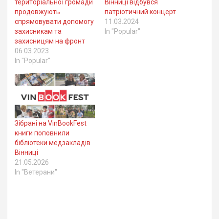
територіальної громади
Вінниці відбувся
продовжують
патріотичний концерт
спрямовувати допомогу
11.03.2024
захисникам та
In "Popular"
захисницям на фронт
06.03.2023
In "Popular"
Зібрані на VinBookFest
книги поповнили
бібліотеки медзакладів
Вінниці
21.05.2026
In "Ветерани"