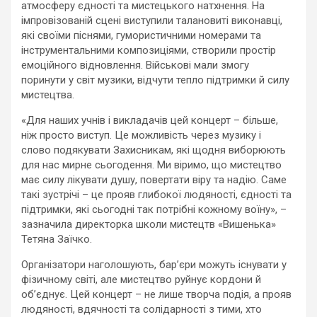
атмосферу єдності та мистецького натхнення. На
імпровізованій сцені виступили талановиті виконавці,
які своїми піснями, гумористичними номерами та
інструментальними композиціями, створили простір
емоційного відновлення. Військові мали змогу
поринути у світ музики, відчути тепло підтримки й силу
мистецтва.
«Для наших учнів і викладачів цей концерт – більше,
ніж просто виступ. Це можливість через музику і
слово подякувати Захисникам, які щодня виборюють
для нас мирне сьогодення. Ми віримо, що мистецтво
має силу лікувати душу, повертати віру та надію. Саме
такі зустрічі – це прояв глибокої людяності, єдності та
підтримки, які сьогодні так потрібні кожному воїну», –
зазначила директорка школи мистецтв «Вишенька»
Тетяна Заїчко.
Організатори наголошують, бар’єри можуть існувати у
фізичному світі, але мистецтво руйнує кордони й
об’єднує. Цей концерт – не лише творча подія, а прояв
людяності, вдячності та солідарності з тими, хто