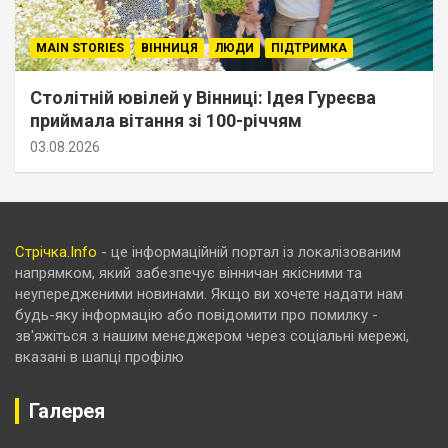
MAIN STORIES
ВІННИЦЯ
ЛЮДИ
ПІДТРИМКА
Столітній ювілей у Вінниці: Ідея Гуреєва
приймала вітання зі 100-річчям
03.08.2026
Стрічка.Info
- це інформаційній портал із локалізованим
напрямком, який забезпечує вінничан якісними та
неупередженими новинами. Якщо ви хочете надати нам
будь-яку інформацію або повідомити про помилку -
зв'яжіться з нашим менеджером через соціальні мережі,
вказані в шапці профілю
Галерея