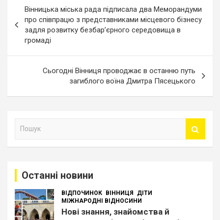
Навігація
Вінницька міська рада підписала два Меморандуми
записів
про співпрацю з представниками місцевого бізнесу
задля розвитку безбар’єрного середовища в
громаді
Сьогодні Вінниця проводжає в останню путь
загиблого воїна Дмитра Пясецького
П
о
ш
у
к
Останні новини
ВІДПОЧИНОК
ВІННИЦЯ
ДІТИ
МІЖНАРОДНІ ВІДНОСИНИ
Нові знання, знайомства й