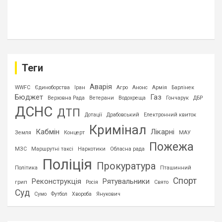
Теги
Аварія
WWFC
Єдиноборства
Іран
Агро
Анонс
Армія
Барлінек
Бюджет
Газ
Верховна Рада
Ветерани
Водохреща
Гончарук
ДБР
ДСНС
ДТП
Дотації
Драбовський
Електронний квиток
Кримінал
Кабмін
Лікарні
Земля
Концерт
МАУ
Пожежа
МЗС
Маршрутні таксі
Наркотики
Обласна рада
Поліція
Прокуратура
Політика
Пташинний
Спорт
Реконструкція
Рятувальники
грип
Росія
Свято
Суд
Сумо
Футбол
Хвороба
Янукович