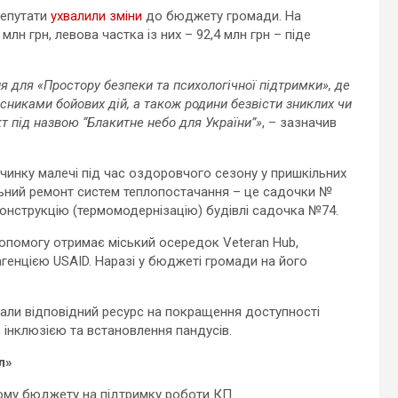
депутати
ухвалили зміни
до бюджету громади. На
лн грн, левова частка із них – 92,4 млн грн – піде
я для «Простору безпеки та психологічної підтримки», де
асниками бойових дій, а також родини безвісти зниклих чи
т під назвою “Блакитне небо для України”»
, – зазначив
чинку малечі під час оздоровчого сезону у пришкільних
альний ремонт систем теплопостачання – це садочки №
еконструкцію (термомодернізацію) будівлі садочка №74.
опомогу отримає міський осередок Veteran Hub,
генцією USAID. Наразі у бюджеті громади на його
ли відповідний ресурс на покращення доступності
з інклюзією та встановлення пандусів.
л»
му бюджету на підтримку роботи КП