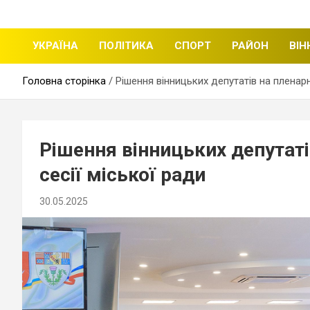
щоденні новини міста Вінниці
Вінницька стрічка
УКРАЇНА
ПОЛІТИКА
СПОРТ
РАЙОН
ВІН
Головна сторінка
Рішення вінницьких депутатів на пленарн
Рішення вінницьких депутаті
сесії міської ради
30.05.2025