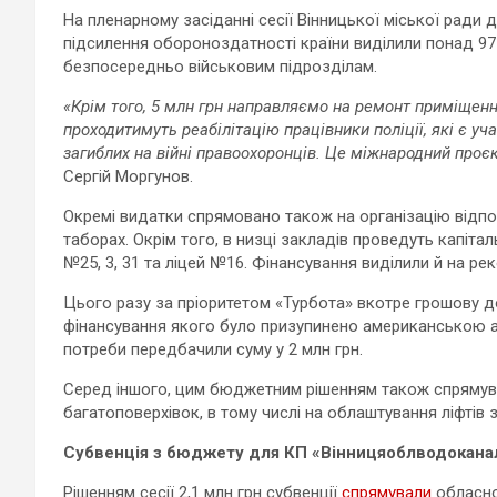
На пленарному засіданні сесії Вінницької міської ради 
підсилення обороноздатності країни виділили понад 97 м
безпосередньо військовим підрозділам.
«Крім того, 5 млн грн направляємо на ремонт приміщенн
проходитимуть реабілітацію працівники поліції, які є уч
загиблих на війні правоохоронців. Це міжнародний проєк
Сергій Моргунов.
Окремі видатки спрямовано також на організацію відпо
таборах. Окрім того, в низці закладів проведуть капіт
№25, 3, 31 та ліцей №16. Фінансування виділили й на р
Цього разу за пріоритетом «Турбота» вкотре грошову д
фінансування якого було призупинено американською а
потреби передбачили суму у 2 млн грн.
Серед іншого, цим бюджетним рішенням також спрямува
багатоповерхівок, в тому числі на облаштування ліфтів 
Субвенція з бюджету для КП «Вінницяоблводокана
Рішенням сесії 2,1 млн грн субвенції
спрямували
обласно