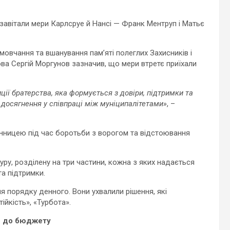
і завітали мери Карлсруе й Нансі — Франк Ментруп і Матьє
овчання та вшанування пам’яті полеглих Захисників і
ова Сергій Моргунов зазначив, що мери втретє приїхали
ції братерства, яка формується з довіри, підтримки та
 досягнення у співпраці між муніципалітетами»
, –
інницею під час боротьби з ворогом та відстоювання
уру, розділену на три частини, кожна з яких надається
та підтримки.
я порядку денного. Вони ухвалили рішення, які
ійкість», «Турбота».
ни до бюджету