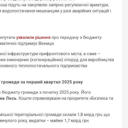
оші підуть на закупівлю запірно-регулюючої арматури,
 водопостачання мешканцям у разі аварійних ситуацій і
депутати
ухвалили рішення
про передачу з бюджету
ематично підтримує Вінниця.
чної інфраструктури прифронтового міста, а саме –
сних інженерних (когенераційних) споруд для виробництва
 основного теплопостачального підприємства
ї громади за перший квартал 2025 року
 бюджету громади з початку 2025 року. Його
на Лесь
. Кошти спрямовували на пріоритети «Безпека та
іської територіальної громади склали 1,8 млрд грн, що
минулого року, видатки – майже 1,7 млрд грн.