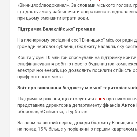
«Вінницяоблводоканал». За словами міського голови, гр
що дасть змогу забезпечити оперативність відновлення
при цьому зменшити втрати води.
Підтримка Балаклійської громади
На пленарному засіданні сесії Вінницької міської ради 
громади чергової субвенції бюджету Балаклії, яку сист
Кошти у сумі 10 млн грн спрямували на підтримку крити
співфінансування робіт із нового будівництва комплек
електричної енергії, що дозволить посилити стійкість
прифронтового міста.
Звіт про виконання бюджету міської територіально
Підтримали рішення, що стосується
звіту
про виконання
представила директорка департаменту фінансів
Антоні
оборона», «Стійкість», «Турбота».
Загалом за звітний період доходи бюджету Вінницької м
на понад 15 % більше у порівнянні з першим кварталом 