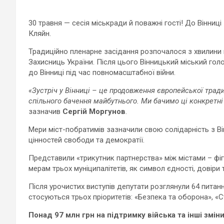
30 травня — сесія міськради й поважні гості! До Вінниц
Кляйн.
Традиційно пленарне засідання розпочалося з хвилини м
Захисниць України. Після цього Вінницький міський гол
до Вінниці під час повномасштабної війни.
«Зустріч у Вінниці – це продовження європейської тради
спільного бачення майбутнього. Ми бачимо ці конкретні
зазначив
Сергій Моргунов
.
Мери міст-побратимів зазначили свою солідарність з В
цінностей свободи та демократії.
Представили «трикутник партнерства» між містами – фіг
мерам трьох муніципалітетів, як символ єдності, довіри 
Після урочистих виступів депутати розглянули 64 питанн
стосуються трьох пріоритетів: «Безпека та оборона», «Ст
Понад 97 млн грн на підтримку війська та інші змі