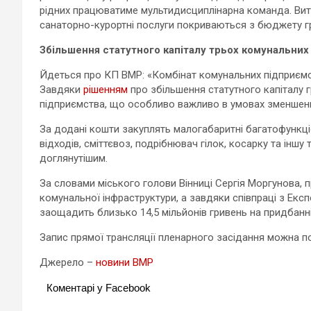
рідних працюватиме мультидисциплінарна команда. Витр
санаторно-курортні послуги покриваються з бюджету г
Збільшення статутного капіталу трьох комунальни
Йдеться про КП ВМР: «Комбінат комунальних підприємст
Завдяки
рішенням
про збільшення статутного капіталу
підприємства, що особливо важливо в умовах зменшення
За додані кошти закуплять малогабаритні багатофункц
відходів, сміттєвоз, подрібнювач гілок, косарку та інш
доглянутішим.
За словами міського голови Вінниці Сергія Моргунова, 
комунальної інфраструктури, а завдяки співпраці з Екс
заощадить близько 14,5 мільйонів гривень на придбанні
Запис прямої трансляції пленарного засідання можна 
Джерело –
новини ВМР
Коментарі у Facebook