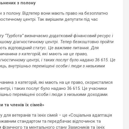
льнених з полону
и з полону. Відтепер вони мають право на безоплатно
остичному центрі. Так вирішили депутати під час
ету “Турбота” визначаємо додатковий фінансовий ресурс і
нашому діагностичному центрі. Тепер безкоштовно пройти
ають відповідний статус. Це важливе питання. Для
ничанина з категорій, які мають на це право,
ностичному центрі, і таких послуг було надано 36 615. Це
сниць, внутрішньо переміщені особи і люди з низькими
чанина з категорій, які мають на це право, скористалися
нтрі, і таких послуг було надано 36 615. Це учасники
утрішньо переміщені особи і люди з низькими доходами.
и та членів їх сімей»
 для ветеранів та їхніх сімей – це «Соціальна адаптація
 державним стандартом та передбачає відпочинок та
 фізичного та ментального стану Захисників та їхніх