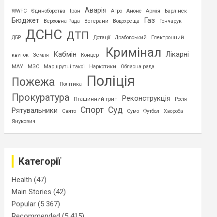
Аварія
WWFC
Єдиноборства
Іран
Агро
Анонс
Армія
Барлінек
Бюджет
Газ
Верховна Рада
Ветерани
Водохреща
Гончарук
ДСНС
ДТП
ДБР
Дотації
Драбовський
Електронний
Кримінал
Кабмін
Лікарні
квиток
Земля
Концерт
МАУ
МЗС
Маршрутні таксі
Наркотики
Обласна рада
Поліція
Пожежа
Політика
Прокуратура
Реконструкція
Пташинний грип
Росія
Спорт
Суд
Рятувальники
Свято
Сумо
Футбол
Хвороба
Янукович
Категорії
Health
(47)
Main Stories
(42)
Popular
(5 367)
Recommended
(5 415)