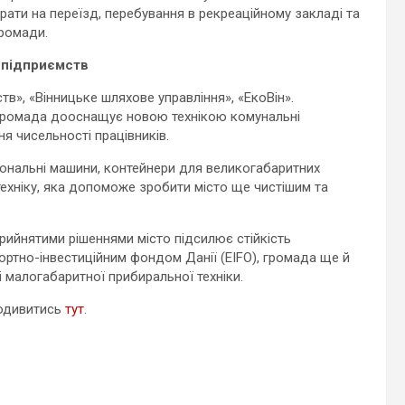
ати на переїзд, перебування в рекреаційному закладі та
ромади.
х підприємств
в», «Вінницьке шляхове управління», «ЕкоВін».
 громада дооснащує новою технікою комунальні
 чисельності працівників.
іональні машини, контейнери для великогабаритних
у техніку, яка допоможе зробити місто ще чистішим та
прийнятими рішеннями місто підсилює стійкість
портно-інвестиційним фондом Данії (ЕІFO), громада ще й
 малогабаритної прибиральної техніки.
подивитись
тут
.