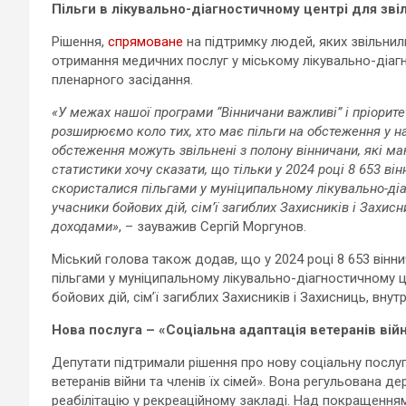
Пільги в лікувально-діагностичному центрі для зві
Рішення,
спрямоване
на підтримку людей, яких звільнил
отримання медичних послуг у міському лікувально-діагн
пленарного засідання.
«У межах нашої програми “Вінничани важливі” і пріорит
розширюємо коло тих, хто має пільги на обстеження у 
обстеження можуть звільнені з полону вінничани, які м
статистики хочу сказати, що тільки у 2024 році 8 653 він
скористалися пільгами у муніципальному лікувально-діаг
учасники бойових дій, сім’ї загиблих Захисників і Захи
доходами»
, – зауважив Сергій Моргунов.
Міський голова також додав, що у 2024 році 8 653 вінни
пільгами у муніципальному лікувально-діагностичному це
бойових дій, сім’ї загиблих Захисників і Захисниць, вн
Нова послуга – «Соціальна адаптація ветеранів війн
Депутати підтримали рішення про нову соціальну послугу
ветеранів війни та членів їх сімей». Вона регульована
реабілітацію у рекреаційному закладі. Над покращенням