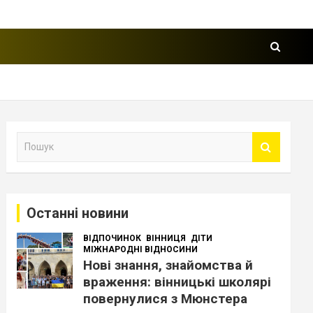
П
о
ш
у
к
Останні новини
ВІДПОЧИНОК
ВІННИЦЯ
ДІТИ
МІЖНАРОДНІ ВІДНОСИНИ
Нові знання, знайомства й
враження: вінницькі школярі
повернулися з Мюнстера