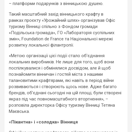
– платформи подарунків з вінницькою душею.
Такий масштабний захід вінницького крафту в
рамках проєкту «Урожайний шлях» організував Офіс
туризму Вінниці спільно з Фондом громади
«Подільська громада», ГО «Лабораторія суспільних
змін», Foundation de France та Національної мережі
розвитку локальної філантропії.
«Метою організації цієї події стало об’єднання
локальних виробників. Не лише для того, щоб вони
поспілкувалися і обмінялися досвідом, але й щоб
познайомити вінничан і гостей міста з нашими
талановитими крафтярами, які навіть в період війни
розвиваються і створюють щось нове. Адже багато
брендів, об’єднані сьогодні на цій площі, були створені
якраз під час повномасштабного вторгнення», –
розповіла директорка Офісу туризму Вінниці Тетяна
Маєвська.
«Пікантна» і «солодка» Вінниця