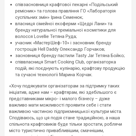
співзасновниця крафтової пекарні «Подільський
ремісник» та голова правління ГО «Лабораторія
суспільних змін» Ірина Семенюк;
власниця сімейної екоферми «Щедрі Лани» та
бренду натуральної преміальної косметики для
волосся Lovellie Тетяна Руда;
учасник «МастерШеф-10» і засновник бренду
гострощів Hell Daddy Олександр Горчаков;
засновниця бренду пастили Tasty Jar Тетяна Бойко;
співвласниця Smart Cooking Club, організаторка
подій, які поєднують кулінарію, крафтову продукцію
та сучасні технології Марина Корчак.
«Хочу подякувати організаторам за підтримку таких
ініціатив, адже нам – крафтярам, які здебільшого є
представниками мікро- і малого бізнесу – дуже
важливо мати можливості проявити себе і стати
важливою частиною підприємницької культури міста.
Сподіваюсь, що ця подія стане традиційною, а наша
спільнота крафтовиків буде тільки зростати, роблячи
місто туристично привабливішим, смачнішим,