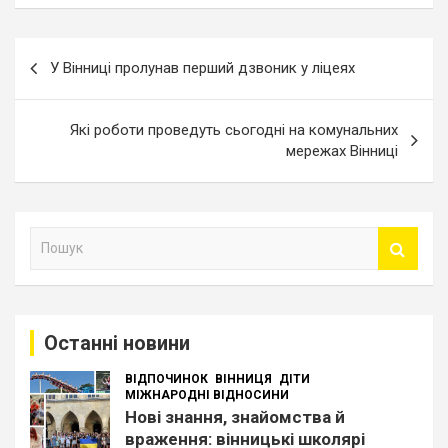
Навігація
У Вінниці пролунав перший дзвоник у ліцеях
записів
Які роботи проведуть сьогодні на комунальних
мережах Вінниці
П
о
ш
у
к
Останні новини
ВІДПОЧИНОК
ВІННИЦЯ
ДІТИ
МІЖНАРОДНІ ВІДНОСИНИ
Нові знання, знайомства й
враження: вінницькі школярі