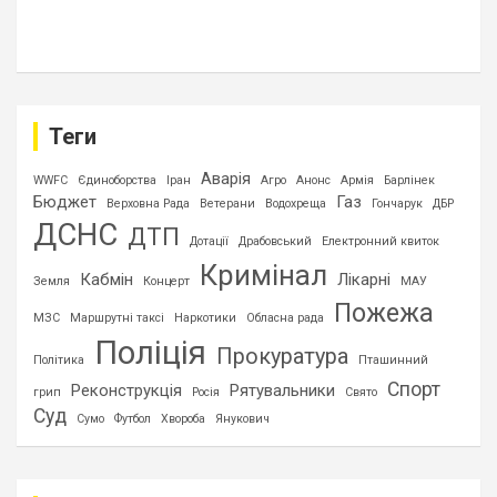
Теги
Аварія
WWFC
Єдиноборства
Іран
Агро
Анонс
Армія
Барлінек
Бюджет
Газ
Верховна Рада
Ветерани
Водохреща
Гончарук
ДБР
ДСНС
ДТП
Дотації
Драбовський
Електронний квиток
Кримінал
Кабмін
Лікарні
Земля
Концерт
МАУ
Пожежа
МЗС
Маршрутні таксі
Наркотики
Обласна рада
Поліція
Прокуратура
Політика
Пташинний
Спорт
Реконструкція
Рятувальники
грип
Росія
Свято
Суд
Сумо
Футбол
Хвороба
Янукович