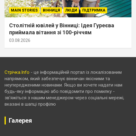
MAIN STORIES
ВІННИЦЯ
ЛЮДИ
ПІДТРИМКА
Столітній ювілей у Вінниці: Ідея Гуреєва
приймала вітання зі 100-річчям
03.08.2026
Стрічка.Info
- це інформаційній портал із локалізованим
напрямком, який забезпечує вінничан якісними та
неупередженими новинами. Якщо ви хочете надати нам
будь-яку інформацію або повідомити про помилку -
зв'яжіться з нашим менеджером через соціальні мережі,
вказані в шапці профілю
Галерея