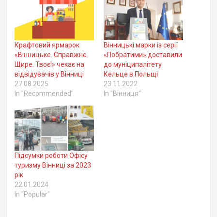
Крафтовий ярмарок
Вінницькі марки із серії
«Вінницьке. Справжнє.
«Побратими» доставили
Щире. Твоє!» чекає на
до муніципалітету
відвідувачів у Вінниці
Кельце в Польщі
27.08.2025
23.11.2022
In "Recommended"
In "Вінниця"
Підсумки роботи Офісу
туризму Вінниці за 2023
рік
22.01.2024
In "Popular"