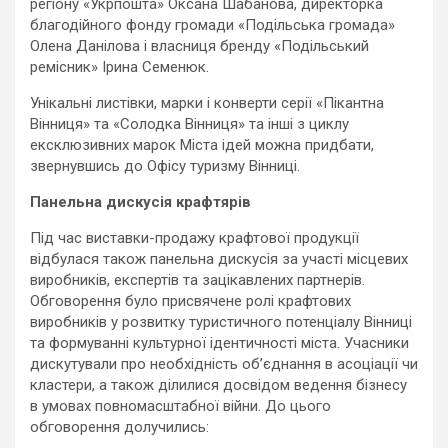
регіону «Укрпошта» Оксана Шабанова, директорка
благодійного фонду громади «Подільська громада»
Олена Данілова і власниця бренду «Подільський
ремісник» Ірина Семенюк.
Унікальні листівки, марки і конверти серії «Пікантна
Вінниця» та «Солодка Вінниця» та інші з циклу
ексклюзивних марок Міста ідей можна придбати,
звернувшись до Офісу туризму Вінниці.
Панельна дискусія крафтярів
Під час виставки-продажу крафтової продукції
відбулася також панельна дискусія за участі місцевих
виробників, експертів та зацікавлених партнерів.
Обговорення було присвячене ролі крафтових
виробників у розвитку туристичного потенціалу Вінниці
та формуванні культурної ідентичності міста. Учасники
дискутували про необхідність об’єднання в асоціації чи
кластери, а також ділилися досвідом ведення бізнесу
в умовах повномасштабної війни. До цього
обговорення долучились: