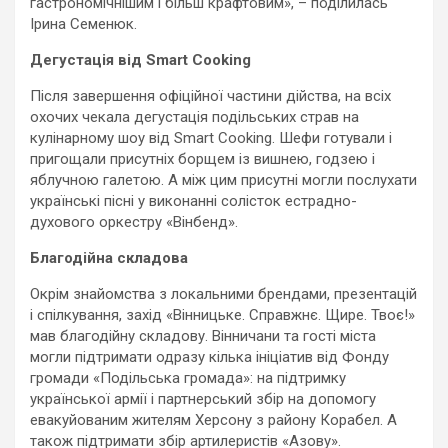
гастрономічнішим і більш крафтовим», – поділилась
Ірина Семенюк.
Дегустація від Smart Cooking
Після завершення офіційної частини дійства, на всіх
охочих чекала дегустація подільських страв на
кулінарному шоу від Smart Cooking. Шефи готували і
пригощали присутніх борщем із вишнею, годзею і
яблучною галетою. А між цим присутні могли послухати
українські пісні у виконанні солісток естрадно-
духового оркестру «Вінбенд».
Благодійна складова
Окрім знайомства з локальними брендами, презентацій
і спілкування, захід «Вінницьке. Справжнє. Щире. Твоє!»
мав благодійну складову. Вінничани та гості міста
могли підтримати одразу кілька ініціатив від Фонду
громади «Подільська громада»: на підтримку
української армії і партнерський збір на допомогу
евакуйованим жителям Херсону з району Корабел. А
також підтримати збір артилеристів «Азову».