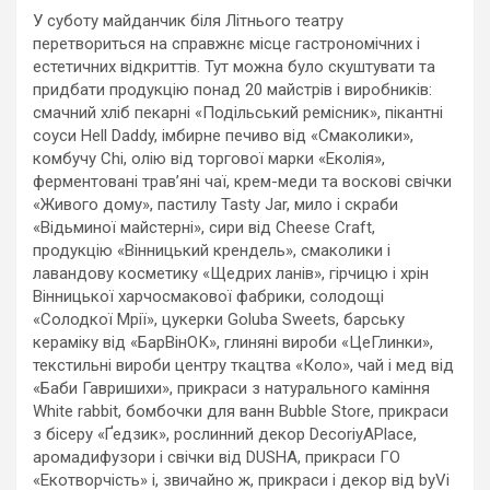
У суботу майданчик біля Літнього театру
перетвориться на справжнє місце гастрономічних і
естетичних відкриттів. Тут можна було скуштувати та
придбати продукцію понад 20 майстрів і виробників:
смачний хліб пекарні «Подільський ремісник», пікантні
соуси Hell Daddy, імбирне печиво від «Смаколики»,
комбучу Chi, олію від торгової марки «Еколія»,
ферментовані трав’яні чаї, крем-меди та воскові свічки
«Живого дому», пастилу Tasty Jar, мило і скраби
«Відьминої майстерні», сири від Cheese Craft,
продукцію «Вінницький крендель», смаколики і
лавандову косметику «Щедрих ланів», гірчицю і хрін
Вінницької харчосмакової фабрики, солодощі
«Солодкої Мрії», цукерки Goluba Sweets, барську
кераміку від «БарВінОК», глиняні вироби «ЦеГлинки»,
текстильні вироби центру ткацтва «Коло», чай і мед від
«Баби Гавришихи», прикраси з натурального каміння
White rabbit, бомбочки для ванн Bubble Store, прикраси
з бісеру «Ґедзик», рослинний декор DecoriyAPlace,
аромадифузори і свічки від DUSHA, прикраси ГО
«Екотворчість» і, звичайно ж, прикраси і декор від byVi