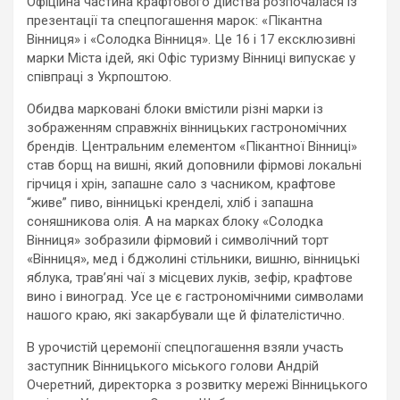
Офіційна частина крафтового дійства розпочалася із
презентації та спецпогашення марок: «Пікантна
Вінниця» і «Солодка Вінниця». Це 16 і 17 ексклюзивні
марки Міста ідей, які Офіс туризму Вінниці випускає у
співпраці з Укрпоштою.
Обидва марковані блоки вмістили різні марки із
зображенням справжніх вінницьких гастрономічних
брендів. Центральним елементом «Пікантної Вінниці»
став борщ на вишні, який доповнили фірмові локальні
гірчиця і хрін, запашне сало з часником, крафтове
“живе” пиво, вінницькі кренделі, хліб і запашна
соняшникова олія. А на марках блоку «Солодка
Вінниця» зобразили фірмовий і символічний торт
«Вінниця», мед і бджолині стільники, вишню, вінницькі
яблука, трав’яні чаї з місцевих луків, зефір, крафтове
вино і виноград. Усе це є гастрономічними символами
нашого краю, які закарбували ще й філателістично.
В урочистій церемонії спецпогашення взяли участь
заступник Вінницького міського голови Андрій
Очеретний, директорка з розвитку мережі Вінницького