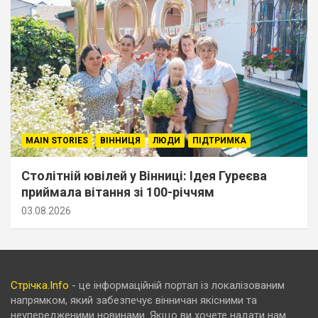
MAIN STORIES
ВІННИЦЯ
ЛЮДИ
ПІДТРИМКА
Столітній ювілей у Вінниці: Ідея Гуреєва
приймала вітання зі 100-річчям
03.08.2026
Стрічка.Info
- це інформаційній портал із локалізованим
напрямком, який забезпечує вінничан якісними та
неупередженими новинами. Якщо ви хочете надати нам