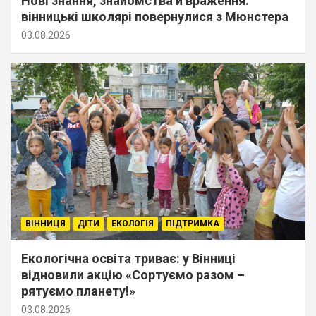
Нові знання, знайомства й враження:
вінницькі школярі повернулися з Мюнстера
03.08.2026
ВІННИЦЯ
ДІТИ
ЕКОЛОГІЯ
ПІДТРИМКА
Екологічна освіта триває: у Вінниці
відновили акцію «Сортуємо разом –
рятуємо планету!»
03.08.2026