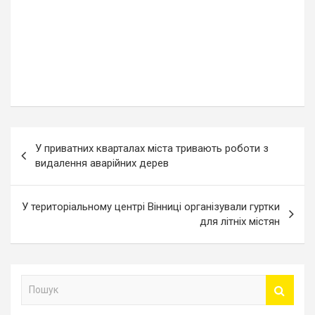
Навігація
У приватних кварталах міста тривають роботи з
записів
видалення аварійних дерев
У територіальному центрі Вінниці організували гуртки
для літніх містян
П
о
ш