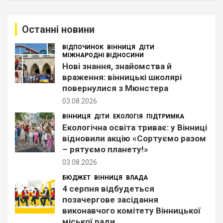
у
к
Останні новини
ВІДПОЧИНОК
ВІННИЦЯ
ДІТИ
МІЖНАРОДНІ ВІДНОСИНИ
Нові знання, знайомства й
враження: вінницькі школярі
повернулися з Мюнстера
03.08.2026
ВІННИЦЯ
ДІТИ
ЕКОЛОГІЯ
ПІДТРИМКА
Екологічна освіта триває: у Вінниці
відновили акцію «Сортуємо разом
– рятуємо планету!»
03.08.2026
БЮДЖЕТ
ВІННИЦЯ
ВЛАДА
4 серпня відбудеться
позачергове засідання
виконавчого комітету Вінницької
міської ради