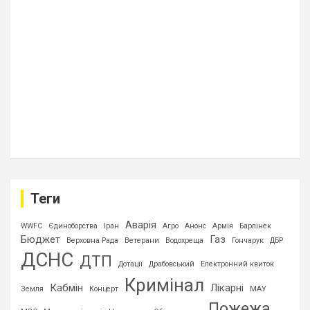
Теги
Аварія
WWFC
Єдиноборства
Іран
Агро
Анонс
Армія
Барлінек
Бюджет
Газ
Верховна Рада
Ветерани
Водохреща
Гончарук
ДБР
ДСНС
ДТП
Дотації
Драбовський
Електронний квиток
Кримінал
Кабмін
Лікарні
Земля
Концерт
МАУ
Пожежа